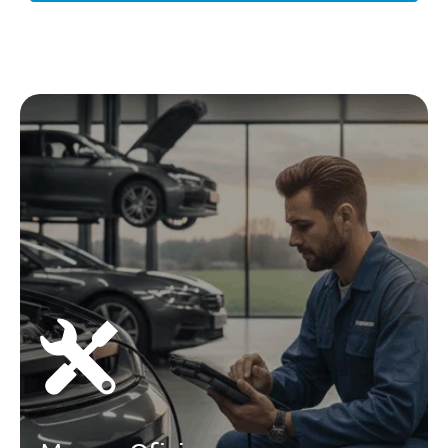
Controlo Dos Farois Automatico
Com Luz De Conduçao Diurna
Assistente De Sinalizaçao De
Transito Dinamico
Farois Dianteiros Duplos Em
Halogéneo H7
Brake Booster Com Abs Asr Eds
E Esp
Front Cross Traffic Assist
Sistema Avançado De Alerta Ao
Condutor (Deteçao De Falta De
Atençao E Fadiga)
Brake Booster Com Abs Asr Eds
E Esp
Limitador De Velocidade
Preditivo
Pacote Tecnologico Caddy Cargo
Business
Pacote Tecnologico Caddy