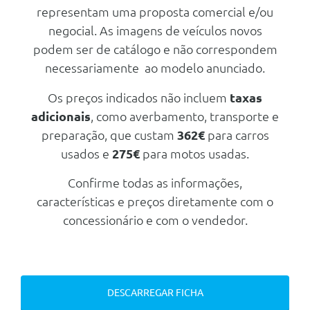
(Rest Assist)
representam uma proposta comercial e/ou
Esp - Sistema Electrónico De
negocial. As imagens de veículos novos
Estabilidade
podem ser de catálogo e não correspondem
Controlo De Tração
necessariamente ao modelo anunciado.
Regulaçao Do Alcance Dos Farois
Dianteiros
Os preços indicados não incluem
taxas
adicionais
, como averbamento, transporte e
Abs - Sistema De Travagem Anti-
Bloqueio
preparação, que custam
362€
para carros
Detector De Fadiga
usados e
275€
para motos usadas.
Sensores De Ajuda Ao
Confirme todas as informações,
Estacionamento Traseiro
características e preços diretamente com o
Cruise Control
concessionário e com o vendedor.
Cruise Control
Controlo Do Alcance Dos Farois
Controlo Do Limpa Para-Brisas
Intermitente Com Sensor De
DESCARREGAR FICHA
Luminosidade