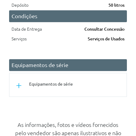
Depósito
50 litros
Condições
Data de Entrega
Consultar Concessão
Serviços
Serviços de Usados
Equipamentos de série
Equipamentos de série
Segurança Activa
Luzes Traseiras De Halogénio
Controlo Da Pressão Dos Pneus
As informações, fotos e vídeos fornecidos
pelo vendedor são apenas ilustrativos e não
Sistema De Alerta Ao Condutor