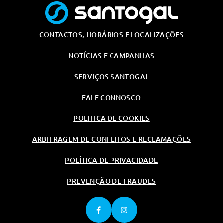
2 Chaves Extensiveis Com
Controlo Remoto
CONTACTOS, HORÁRIOS E LOCALIZAÇÕES
Alternador 140 A
Portas Traseiras Chapeadas
NOTÍCIAS E CAMPANHAS
Travões De Disco Dianteiros De
SERVIÇOS SANTOGAL
16"
Travões De Disco Traseiros De
FALE CONNOSCO
16"
Peso Bruto De 2300 Kg
POLITICA DE COOKIES
Para-Brisas De Vidro Laminado
ARBITRAGEM DE CONFLITOS E RECLAMAÇÕES
Portas Traseiras Assimetricas
Chapeadas
POLÍTICA DE PRIVACIDADE
Vidros Termo-Isolantes
PREVENÇÃO DE FRAUDES
Pneu Suplente Em Jante De Aço
Com Kit De Ferramentas E
Macaco
Travões De Disco Dianteiros E