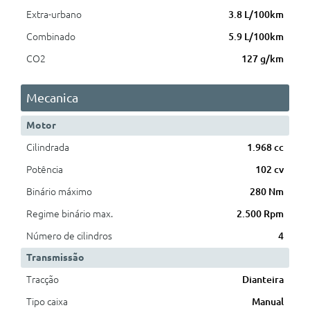
Extra-urbano
3.8 L/100km
Combinado
5.9 L/100km
CO2
127 g/km
Mecanica
Motor
Cilindrada
1.968 cc
Potência
102 cv
Binário máximo
280 Nm
Regime binário max.
2.500 Rpm
Número de cilindros
4
Transmissão
Tracção
Dianteira
Tipo caixa
Manual