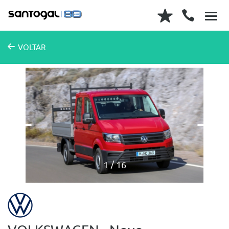
VOLTAR
1
16