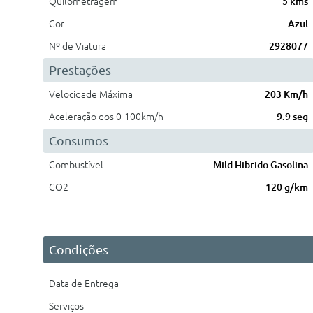
Quilometragem
5 kms
Cor
Azul
Nº de Viatura
2928077
Prestações
Velocidade Máxima
203 Km/h
Aceleração dos 0-100km/h
9.9 seg
Consumos
Combustível
Mild Hibrido Gasolina
CO2
120 g/km
Condições
Data de Entrega
Serviços