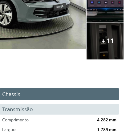
+ 11
Chassis
Transmissão
Comprimento
4.282 mm
Largura
1.789 mm