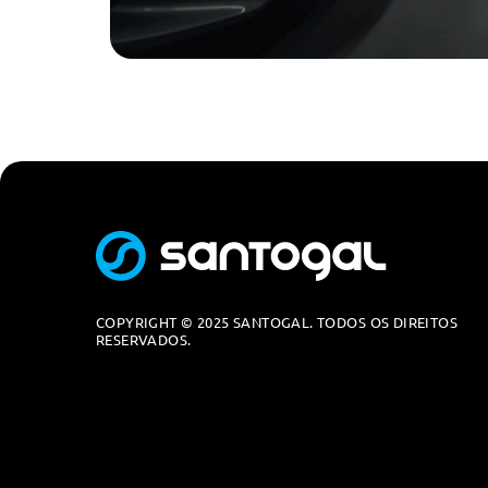
Isofix Nos Bancos Traseiros Externos E Banco Do Passei
Airbags Para Cabeça Na Frt. E Tras. Airb Lat. Na Frnt. Tra
Airbag Para Condutor E Passageiro Com Desactivaçao D
Airbag Central Com Interação Com Airbags De Cortina
Airbag De Cortina Para Passageiros Dianteiro E Traseiro
Airbags De Cortina Para Condutor E Passageiro (Lado Pa
Encostos De Cabeça Traseiros Ajustaveis Em Altura
Audio/Comunicações/Instrumentos
Digital Cockpit Pro
COPYRIGHT © 2025 SANTOGAL. TODOS OS DIREITOS
RESERVADOS.
Recepçao Digital (Dab+)
Carregamento Por Indução Para Smartphone
Sistema Bluetooth Com Carregamento Por Induçao
Radio Ready 2 Discover
Reconhecimento De Cansaço E Distracao