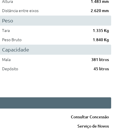
Altura
1.483 mm
Distância entre eixos
2.620 mm
Peso
Tara
1.335 Kg
Peso Bruto
1.840 Kg
Capacidade
Mala
381 litros
Depósito
45 litros
Consultar Concessão
Serviço de Novos