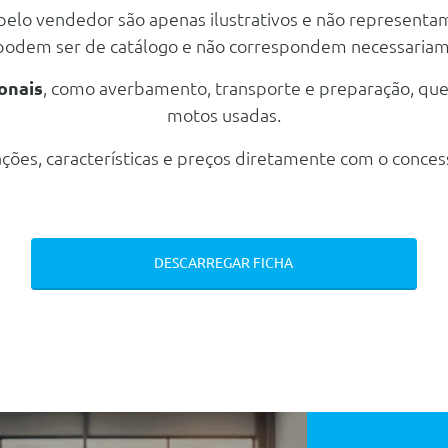
 pelo vendedor são apenas ilustrativos e não representa
 podem ser de catálogo e não correspondem necessaria
ica E Acustica
onais
, como averbamento, transporte e preparação, qu
motos usadas.
anteiros Não Colocados
ções, características e preços diretamente com o conces
DESCARREGAR FICHA