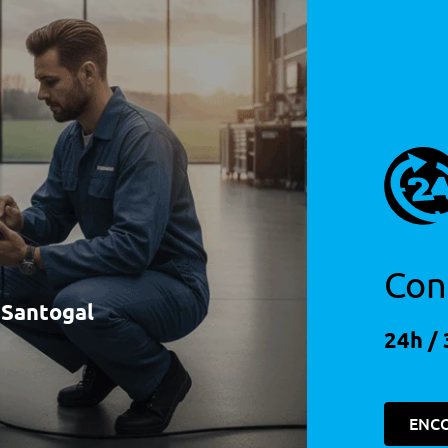
nça
Con
à Santogal
24h / 
ENC