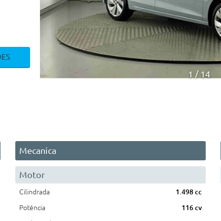
ÕES
1
14
Mecanica
Motor
Cilindrada
1.498 cc
Potência
116 cv