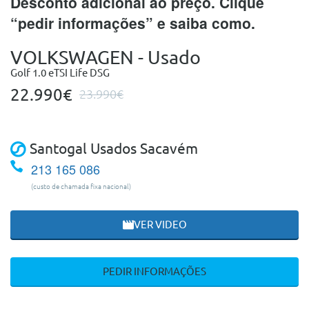
Desconto adicional ao preço. Clique
“pedir informações” e saiba como.
VOLKSWAGEN - Usado
Golf 1.0 eTSI Life DSG
22.990€
23.990€
Santogal Usados Sacavém
213 165 086
(custo de chamada fixa nacional)
VER VIDEO
PEDIR INFORMAÇÕES