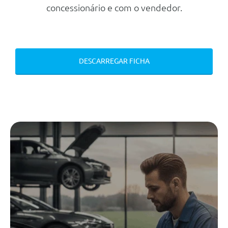
concessionário e com o vendedor.
Espelhos Retrovisores Exteriores
Electricamente Rebativeis E
Aquecidos
Luz Ambiente De 10 Tons
DESCARREGAR FICHA
Forro Da Bagageira
Cintos De Segurança Dianteiros
Automaticos De 3 Pontos Com
Pre-Tensor
Filtro Anti-Alergico - Anti-Po E
Anti-Polen
Sensor De Chuva
Cintos De Segurança Traseiros
Automaticos De 3 Pontos Com
Pre-Tensor
Apoio De Braço A Frente Com 2
Entradas Usb Atras
Fecho Centralizado Por
Comando, 2 Chaves Com
Comando