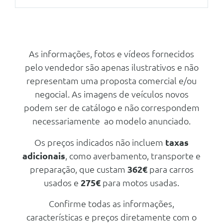
Conforto/Interior e Exterior
Volante Em Couro Multi-Funçoes
Bancos Dianteiros Com
As informações, fotos e vídeos fornecidos
Regulaçao Em Altura
pelo vendedor são apenas ilustrativos e não
Alavanca De Velocidades Em
representam uma proposta comercial e/ou
Couro
negocial. As imagens de veículos novos
Vidros Electricos Dianteiros
podem ser de catálogo e não correspondem
Volante Regulavel Em Altura
necessariamente ao modelo anunciado.
Volante Regulavel Em
Profundidade
Os preços indicados não incluem
taxas
adicionais
, como averbamento, transporte e
Tomada De 12v Na Bagageira
preparação, que custam
362€
para carros
Sensor De Luz
usados e
275€
para motos usadas.
Espelhos Retrovisores Exteriores
Na Cor Da Carrocaria
Confirme todas as informações,
Apoio De Braço Dianteiro Com 2
características e preços diretamente com o
Entradas Usb-C A Frente E Atras