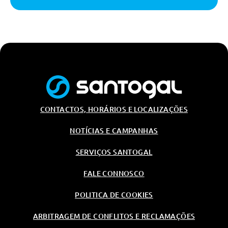
Monitorização Da Pressão Dos
Pneus
Transmissão/Chassis/Suspensão
Bloqueio Electrónico Diferencial
Xds
Direcção Assistida
Electromecanica Com
Servotronic
Segurança Activa
CONTACTOS, HORÁRIOS E LOCALIZAÇÕES
Travão De Parque Electrico Com
Funçao Auto-Hold
NOTÍCIAS E CAMPANHAS
Sistema Side Assist Com Sensor
SERVIÇOS SANTOGAL
De Angulo Morto
Farois De Nevoeiro Com Luzes
FALE CONNOSCO
De Curva Estaticas
POLITICA DE COOKIES
Farois Dianteiros Em Led Basis
Sistema De Manutençao Na Faixa
ARBITRAGEM DE CONFLITOS E RECLAMAÇÕES
De Rodagem Lane Assist