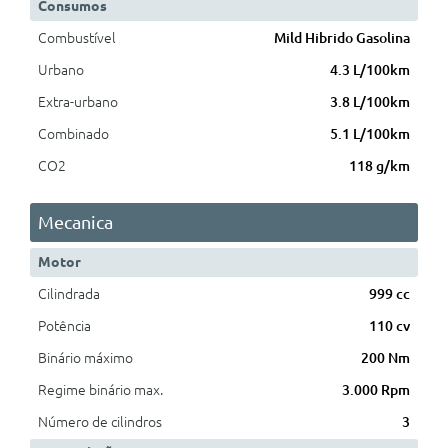
Consumos
Combustível
Mild Hibrido Gasolina
Urbano
4.3 L/100km
Extra-urbano
3.8 L/100km
Combinado
5.1 L/100km
CO2
118 g/km
Mecanica
Motor
Cilindrada
999 cc
Potência
110 cv
Binário máximo
200 Nm
Regime binário max.
3.000 Rpm
Número de cilindros
3