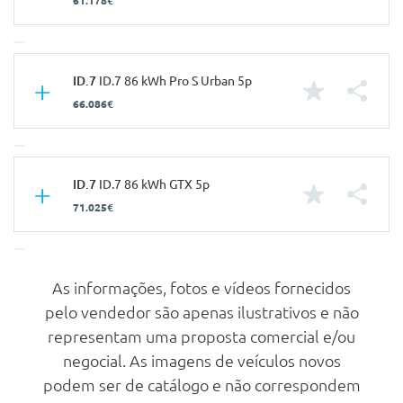
61.178€
Características
ID.7
ID.7 86 kWh Pro S Urban 5p
66.086€
Carroçaria
Utilitário
Portas
5
Nº de Lugares
5
Características
ID.7
ID.7 86 kWh GTX 5p
Nº de Viatura
940792
71.025€
Carroçaria
Utilitário
Prestações
Portas
5
Velocidade Máxima
180 Km/h
Nº de Lugares
5
As informações, fotos e vídeos fornecidos
Características
Aceleração dos 0-100km/h
6.50 seg
pelo vendedor são apenas ilustrativos e não
Nº de Viatura
941732
Consumos
Carroçaria
Utilitário
representam uma proposta comercial e/ou
Prestações
Combustível
Elétrico
Portas
5
negocial. As imagens de veículos novos
Velocidade Máxima
180 Km/h
podem ser de catálogo e não correspondem
Nº de Lugares
5
Aceleração dos 0-100km/h
6.60 seg
Mecanica