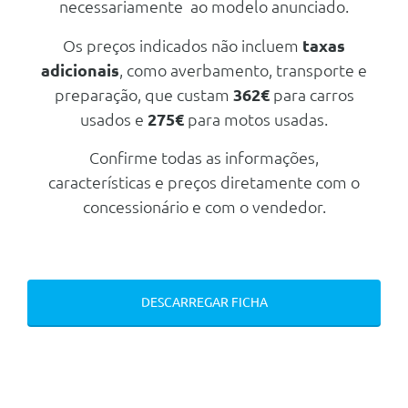
necessariamente ao modelo anunciado.
Nº de Viatura
941734
Consumos
Motor
Prestações
Os preços indicados não incluem
taxas
Combustível
Elétrico
Potência
286 cv
adicionais
, como averbamento, transporte e
Velocidade Máxima
180 Km/h
Transmissão
preparação, que custam
362€
para carros
Aceleração dos 0-100km/h
5.40 seg
Mecanica
usados e
275€
para motos usadas.
Tracção
Traseira
Consumos
Motor
Tipo caixa
Automática
Confirme todas as informações,
Combustível
Elétrico
Potência
286 cv
Número de velocidades
1
características e preços diretamente com o
Transmissão
concessionário e com o vendedor.
Mecanica
Travões
Tracção
Traseira
Dianteiros
Disco Ventilado
Motor
Tipo caixa
Automática
Traseiros
Disco Rígido
Potência
340 cv
Número de velocidades
1
Transmissão
DESCARREGAR FICHA
Travões
Chassis
Tracção
Integral
Dianteiros
Disco Ventilado
Transmissão
Tipo caixa
Automática
Traseiros
Disco Rígido
Comprimento
4.961 mm
Número de velocidades
1