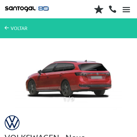
VOLTAR
1
9