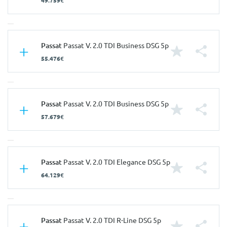
49.759€
Características
Passat
Passat V. 2.0 TDI Business DSG 5p
55.476€
Carroçaria
Carrinha
Portas
5
Nº de Lugares
5
Características
Passat
Passat V. 2.0 TDI Business DSG 5p
Nº de Viatura
940811
57.679€
Carroçaria
Carrinha
Prestações
Portas
5
Velocidade Máxima
211 Km/h
Nº de Lugares
5
Características
Passat
Passat V. 2.0 TDI Elegance DSG 5p
Aceleração dos 0-100km/h
10.90 seg
Nº de Viatura
940812
64.129€
Consumos
Carroçaria
Carrinha
Prestações
Combustível
Diesel
Portas
5
Velocidade Máxima
211 Km/h
CO2
125 g/km
Nº de Lugares
5
Características
Passat
Passat V. 2.0 TDI R-Line DSG 5p
Aceleração dos 0-100km/h
10.90 seg