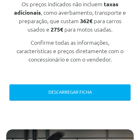
Espelhos Retrovisores Exteriores
Os preços indicados não incluem
taxas
Retracteis Electricamente
adicionais
, como averbamento, transporte e
Espelhos Retrovisores Exteriores
preparação, que custam
362€
para carros
Com Regulacao E
Desembaciadores Eletricos
usados e
275€
para motos usadas.
Volante De 3 Raios Com
Confirme todas as informações,
Decoraçao De Aluminio E
Multifunçoes (Com Patilhas Nas
características e preços diretamente com o
Versoes Dsg)
concessionário e com o vendedor.
Fecho Central
Manipulo Da Alavanca Das
Velocidades Em Couro
Fecho Centralizado Com
DESCARREGAR FICHA
Telecomando Por Radio-
Frequencia,2 Chaves Com
Comando Escamoteaveis
Comando Eletrico Dos Vidros
Dianteiros E Traseiros
Apoio De Braço Dianteiro
Vidros Electricos Dianteiros