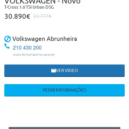
VOLKSWAGEN - Novo
T-Cross 1.0 TSI Urban DSG
30.890€
33.777€
Volkswagen Abrunheira
210 430 200
(custo de chamada fixa nacional)
VER VIDEO
PEDIR INFORMAÇÕES