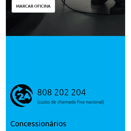
Funçao Manual Coming Home
MARCAR OFICINA
Controlo De Traçao - Tcs
Esp - Controlo Electrónico De
Estabilidade
Sistema Front Assist
Farois De Halogénio Com
Indicadores De Direcçao Sob Um
Vidro Transparente Comum
Farois De Nevoeiro Com Luzes
De Curva Estaticas
Luz Da Matricula Traseira Em Led
Luzes De Conduçao Diurna
808 202 204
Sensores De Parqueamento
Traseiros
(custo de chamada fixa nacional)
Farois Dianteiros Em Led
Camara Traseira
Concessionários
Cruise Control Adaptativo - Acc