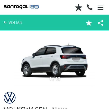
VOLTAR
1
10