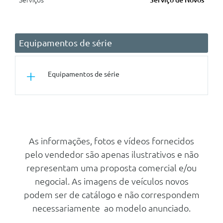
Serviços
Serviço de Novos
Equipamentos de série
Equipamentos de série
Conforto/Interior e Exterior
Retrovisor Interior Anti-
Encandeamento
As informações, fotos e vídeos fornecidos
Bancos Dianteiros Com
pelo vendedor são apenas ilustrativos e não
Regulaçao Em Altura
representam uma proposta comercial e/ou
Banco Traseiro Rebativel
Assimetricamente
negocial. As imagens de veículos novos
podem ser de catálogo e não correspondem
Volante De 3 Raios Em Couro
Com Decoracao De Aluminio E
necessariamente ao modelo anunciado.
Multifuncoes