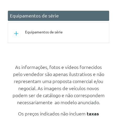
Equipamentos de série
Equipamentos de série
Segurança Activa
Abs - Antilock Brake Assist
Sistema De Ajuda Ao
As informações, fotos e vídeos fornecidos
Parqueamento Dianteiro E
pelo vendedor são apenas ilustrativos e não
Traseiro
representam uma proposta comercial e/ou
Cruise Control
negocial. As imagens de veículos novos
Cruise Control Adaptativo
podem ser de catálogo e não correspondem
Lane Keeping Aid
necessariamente ao modelo anunciado.
Collision Mitigation Support
Dianteiro
Os preços indicados não incluem
taxas