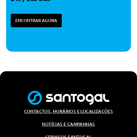
Suporte De Mercearias
Espelhos Retrovisores Interior E
Exteriores Anti-Encadeamento
ENCONTRAR AGORA
Automatico
Apoio Lombar Fixo
Audio/Comunicações/Instrumentos
Bluetooth
Dab
2 Conectores Usb-C
Audio High Performance
Transmissão/Chassis/Suspensão
Hill Start Assist
Direcção Assistida
CONTACTOS, HORÁRIOS E LOCALIZAÇÕES
Tuning/Componentes Opticos
NOTÍCIAS E CAMPANHAS
Moldura Das Janelas Cromadas
SERVIÇOS SANTOGAL