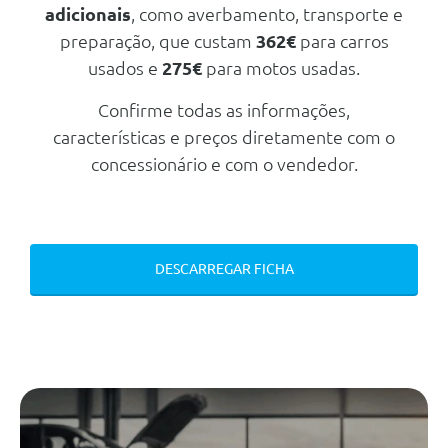
adicionais
, como averbamento, transporte e
Camara De Parqueamento
Traseira
preparação, que custam
362€
para carros
Esp
usados e
275€
para motos usadas.
Farois De Led
Confirme todas as informações,
Sistema De Ajuda Ao
características e preços diretamente com o
Parqueamento Traseiro
concessionário e com o vendedor.
Isa - Intelligent Speed Assist
Outros
Purificador De Ar
Limitador De Velocidade
DESCARREGAR FICHA
Carplay
Cleanzone
Carregamento De Smartphone
Por Induçao
Slippery Road Alert
Kit Reparaçao De Pneus