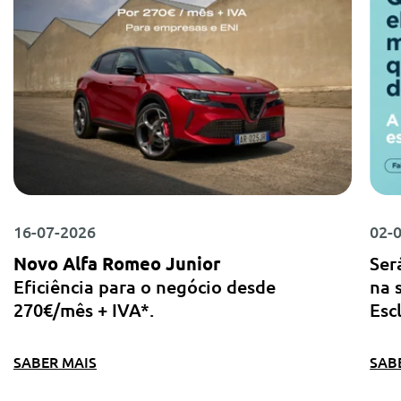
16-07-2026
02-
Novo Alfa Romeo Junior
Ser
Eficiência para o negócio desde
na 
270€/mês + IVA*.
Esc
SABER MAIS
SAB