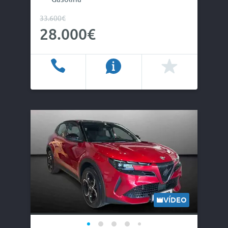
33.600€
28.000€
Ligar
Info
Favoritos
VÍDEO