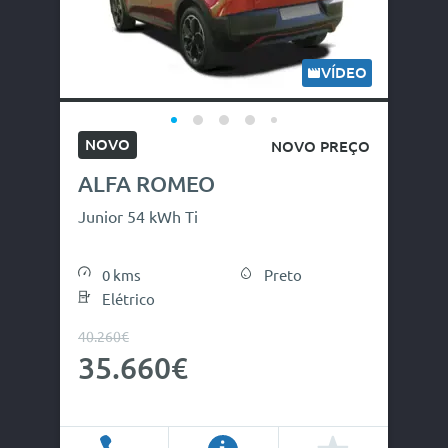
VÍDEO
NOVO
NOVO PREÇO
ALFA ROMEO
Junior 54 kWh Ti
0 kms
Preto
Elétrico
40.260€
35.660€