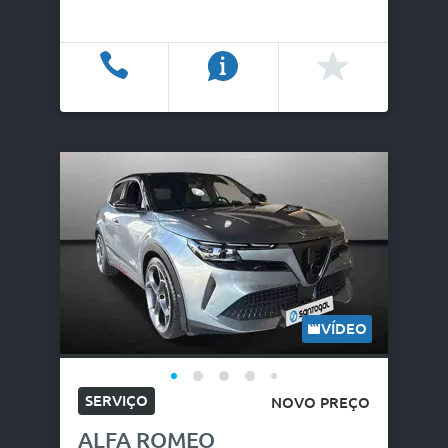
Ligar
Info
Favoritos
VÍDEO
SERVIÇO
NOVO PREÇO
ALFA ROMEO