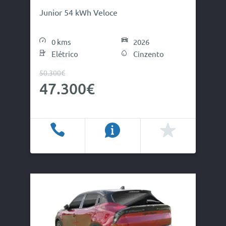
Junior 54 kWh Veloce
0 kms
2026
Elétrico
Cinzento
50.300€
47.300€
Ligar
Info
Favoritos