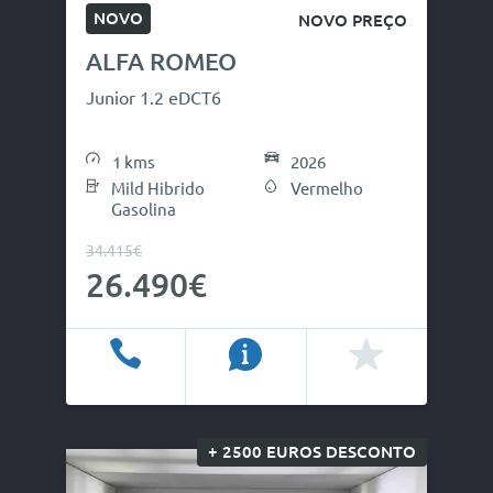
NOVO
NOVO PREÇO
ALFA ROMEO
Junior 1.2 eDCT6
1 kms
2026
Mild Hibrido
Vermelho
Gasolina
34.415€
26.490€
Ligar
Info
Favoritos
+ 2500 EUROS DESCONTO