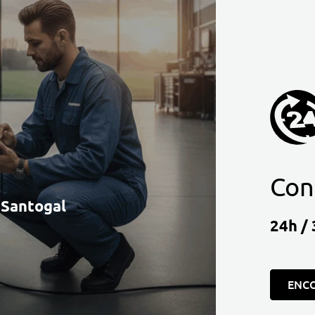
Con
à Santogal
24h / 
ENC