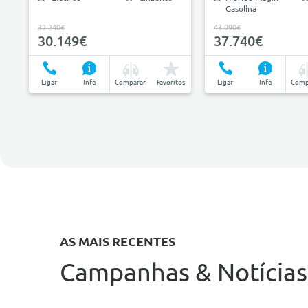
Gasolina
32.240€
43.090€
30.149€
37.740€
Ligar
Info
Comparar
Favoritos
Ligar
Info
Comp
AS MAIS RECENTES
Campanhas & Notícias