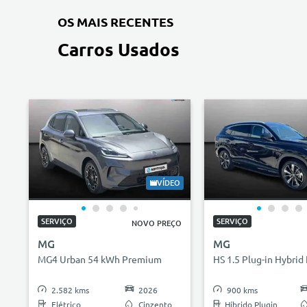
OS MAIS RECENTES
Carros Usados
VÍDEO
SERVIÇO
SERVIÇO
NOVO PREÇO
MG
MG
MG4 Urban 54 kWh Premium
HS 1.5 Plug-in Hybrid
2.582 kms
2026
900 kms
Elétrico
Cinzento
Híbrido Plugin