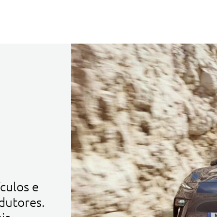
culos e
dutores.