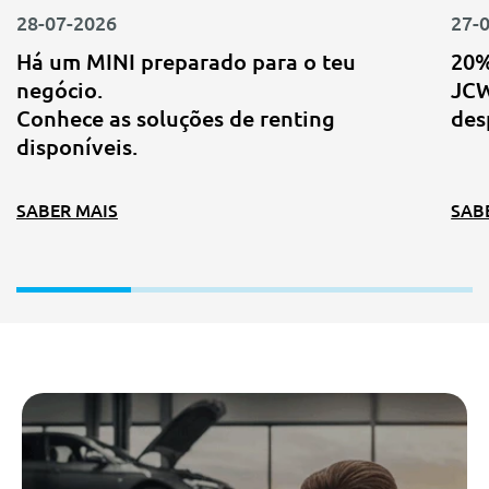
28-07-2026
27-
Há um MINI preparado para o teu
20%
negócio.
JCW
Conhece as soluções de renting
des
disponíveis.
SABER MAIS
SAB