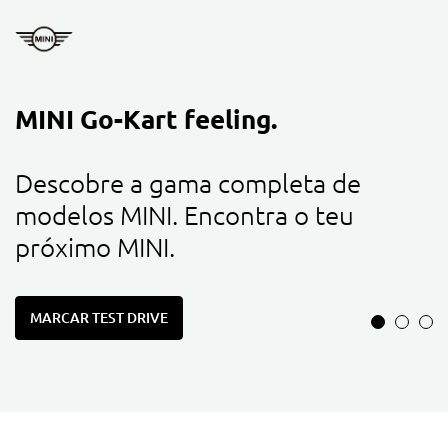
s
MINI Go-Kart feeling.
P
t
Descobre a gama completa de
a
modelos MINI. Encontra o teu
E
próximo MINI.
p
MARCAR TEST DRIVE