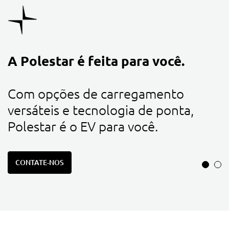
A Polestar é feita para você.
A
a
Com opções de carregamento
c
versáteis e tecnologia de ponta,
m
Polestar é o EV para você.
c
CONTATE-NOS