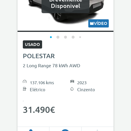
Disponivel
VÍDEO
USADO
POLESTAR
2 Long Range 78 kWh AWD
137.106 kms
2023
Elétrico
Cinzento
31.490€