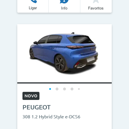
Ligar
Info
Favoritos
Quilómetros
<
>
0km
270.000km
CO2
<
>
0g/km
300g/km
ID do veículo
NOVO
PEUGEOT
Campanha
308 1.2 Hybrid Style e-DCS6
Campanhas