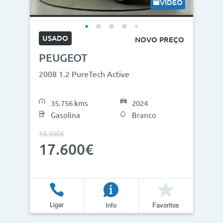
VÍDEO
USADO
NOVO PREÇO
PEUGEOT
2008 1.2 PureTech Active
35.756 kms
2024
Gasolina
Branco
18.300€
17.600€
Ligar
Info
Favoritos