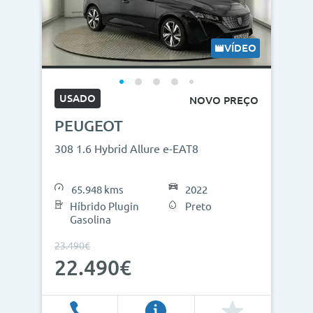
Modelos
Combustíveis
VÍDEO
Cor
USADO
NOVO PREÇO
Nº de lugares
PEUGEOT
Outros critérios
308 1.6 Hybrid Allure e-EAT8
Preço
65.948 kms
2022
<
>
Híbrido Plugin
Preto
Gasolina
0€
130.000€
23.490€
22.490€
Ano
<
>
2013
2026