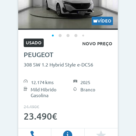
VÍDEO
USADO
NOVO PREÇO
PEUGEOT
308 SW 1.2 Hybrid Style e-DCS6
12.174 kms
2025
Mild Hibrido
Branco
Gasolina
24.490€
23.490€