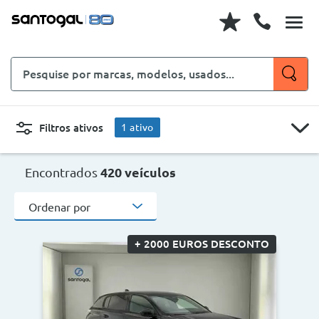
Pesquise
por
marcas,
modelos,
Filtros ativos
1
ativo
usados...
PEUGEOT
CARROS
MOTOS
Encontrados
420 veículos
Ordenar por
Novo, Usado, ...
+ 2000 EUROS DESCONTO
Carroçaria
PEUGEOT