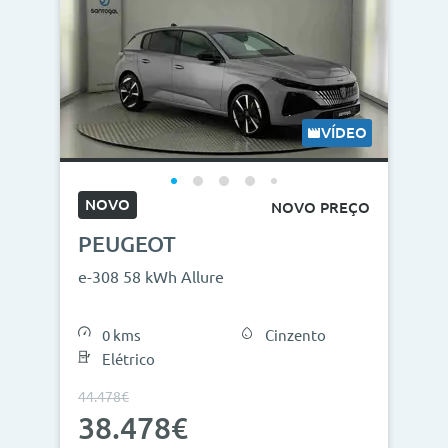
VÍDEO
NOVO
NOVO PREÇO
PEUGEOT
e-308 58 kWh Allure
0 kms
Cinzento
Elétrico
44.478€
38.478€