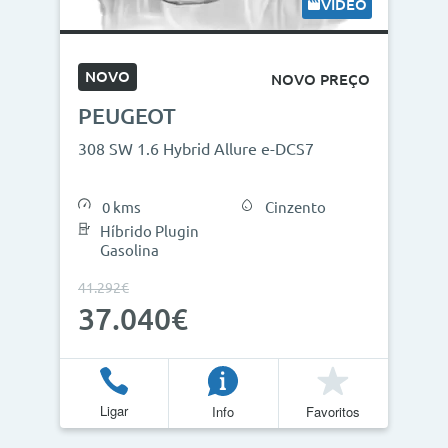
VÍDEO
NOVO
NOVO PREÇO
PEUGEOT
308 SW 1.6 Hybrid Allure e-DCS7
0 kms
Cinzento
Híbrido Plugin
Gasolina
41.292€
37.040€
Ligar
Info
Favoritos