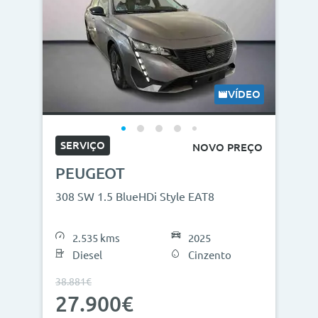
VÍDEO
SERVIÇO
NOVO PREÇO
PEUGEOT
308 SW 1.5 BlueHDi Style EAT8
2.535 kms
2025
Diesel
Cinzento
38.881€
27.900€