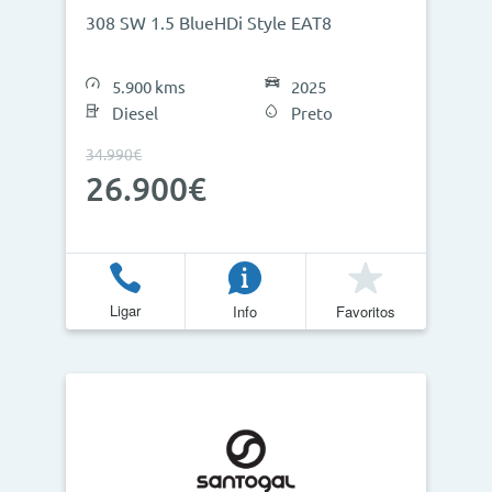
308 SW 1.5 BlueHDi Style EAT8
5.900 kms
2025
Diesel
Preto
34.990€
26.900€
Ligar
Info
Favoritos