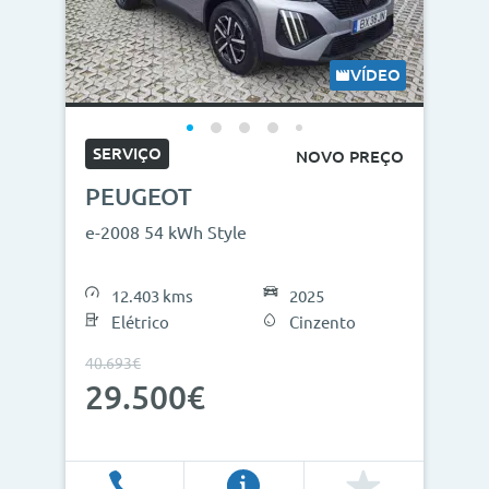
VÍDEO
SERVIÇO
NOVO PREÇO
PEUGEOT
e-2008 54 kWh Style
12.403 kms
2025
Elétrico
Cinzento
40.693€
29.500€