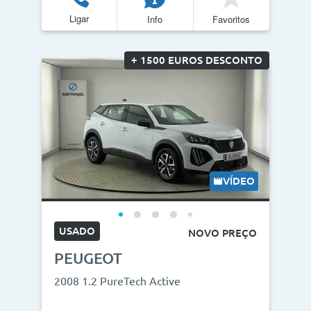
Ligar
Info
Favoritos
Quilómetros
<
>
+ 1500 EUROS DESCONTO
0km
270.000km
CO2
<
>
0g/km
300g/km
VÍDEO
ID do veículo
USADO
NOVO PREÇO
PEUGEOT
Campanha
2008 1.2 PureTech Active
Campanhas