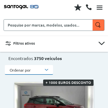
Pesquise
por
marcas,
modelos,
Filtros ativos
usados...
CARROS
MOTOS
Encontrados
3750 veículos
Ordenar por
Novo, Usado, ...
+ 1000 EUROS DESCONTO
Carroçaria
Marcas