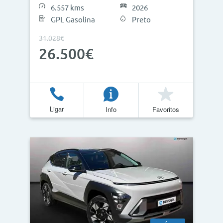
6.557 kms
2026
GPL Gasolina
Preto
31.028€
26.500€
Ligar
Info
Favoritos