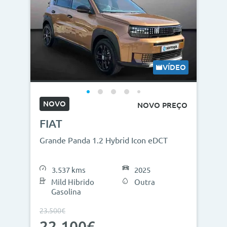
VÍDEO
NOVO
NOVO PREÇO
FIAT
Grande Panda 1.2 Hybrid Icon eDCT
3.537 kms
2025
Mild Hibrido
Outra
Gasolina
23.500€
22.100€