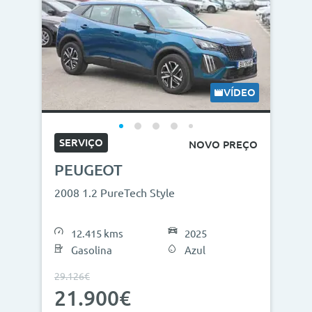
VÍDEO
SERVIÇO
NOVO PREÇO
PEUGEOT
2008 1.2 PureTech Style
12.415 kms
2025
Gasolina
Azul
29.126€
21.900€