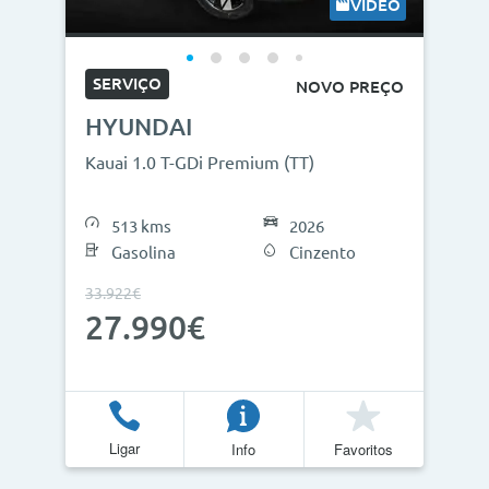
VÍDEO
SERVIÇO
NOVO PREÇO
HYUNDAI
Kauai 1.0 T-GDi Premium (TT)
513 kms
2026
Gasolina
Cinzento
33.922€
27.990€
Ligar
Info
Favoritos