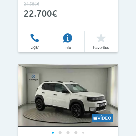
24.586€
22.700€
Ligar
Info
Favoritos
VÍDEO