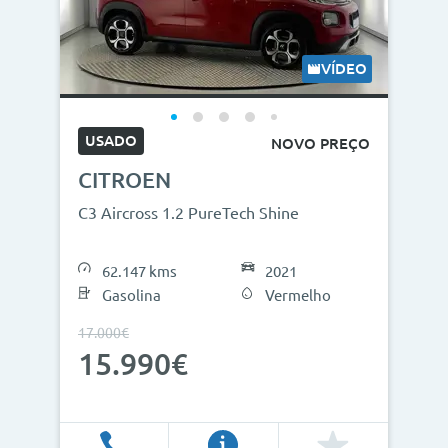
Modelos
Combustíveis
VÍDEO
Cor
USADO
NOVO PREÇO
Nº de lugares
CITROEN
Outros critérios
C3 Aircross 1.2 PureTech Shine
Preço
62.147 kms
2021
<
>
Gasolina
Vermelho
0€
130.000€
17.000€
15.990€
Ano
<
>
2013
2026