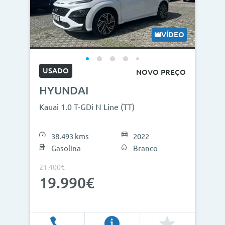
VÍDEO
USADO
NOVO PREÇO
HYUNDAI
Kauai 1.0 T-GDi N Line (TT)
38.493 kms
2022
Gasolina
Branco
21.400€
19.990€