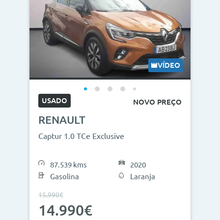
VÍDEO
USADO
NOVO PREÇO
RENAULT
Captur 1.0 TCe Exclusive
87.539 kms
2020
Gasolina
Laranja
15.990€
14.990€