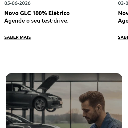
05-06-2026
03-
Novo GLC 100% Elétrico
No
Agende o seu test-drive.
Age
SABER MAIS
SAB