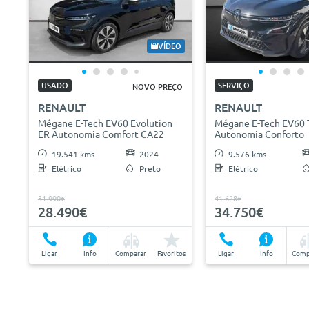
VÍDEO
USADO
SERVIÇO
NOVO PREÇO
RENAULT
RENAULT
Mégane E-Tech EV60 Evolution
Mégane E-Tech EV60 
ER Autonomia Comfort CA22
Autonomia Conforto
19.541 kms
2024
9.576 kms
Elétrico
Preto
Elétrico
31.990€
41.628€
28.490€
34.750€
Ligar
Info
Comparar
Favoritos
Ligar
Info
Comp