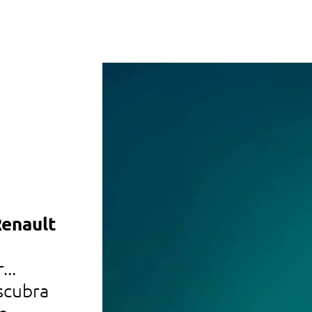
Renault
automóveis usados
descubra os nossos automóve
...
de todas as marcas, recondici
scubra
certificados, disponíveis nos 