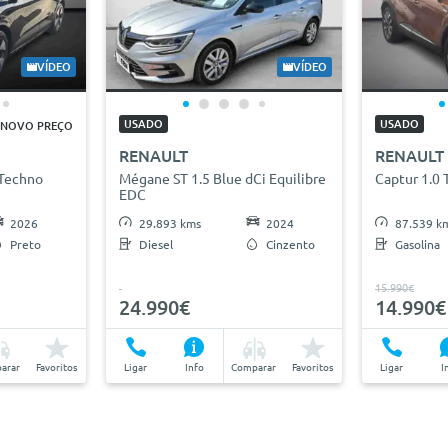
VÍDEO
VÍDEO
USADO
USADO
NOVO PREÇO
RENAULT
RENAULT
Techno
Mégane ST 1.5 Blue dCi Equilibre
Captur 1.0 
EDC
2026
29.893 kms
2024
87.539 k
Preto
Diesel
Cinzento
Gasolina
15.990€
24.990€
14.990€
arar
Favoritos
Ligar
Info
Comparar
Favoritos
Ligar
I