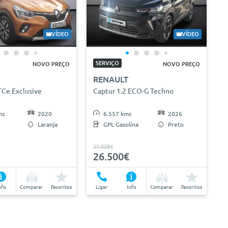
VÍDEO
VÍDEO
SERVIÇO
NOVO PREÇO
NOVO PREÇO
RENAULT
TCe Exclusive
Captur 1.2 ECO-G Techno
ms
2020
6.557 kms
2026
Laranja
GPL Gasolina
Preto
31.028€
26.500€
nfo
Comparar
Favoritos
Ligar
Info
Comparar
Favoritos