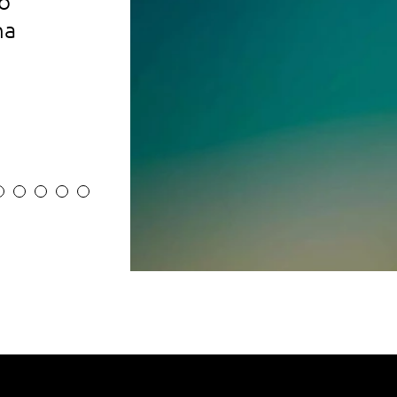
o
concessionários
na
PESQUISE AQUI