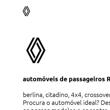
 nas
automóveis de passageiros 
tá
es
berlina, citadino, 4x4, crossover
Procura o automóvel ideal? De