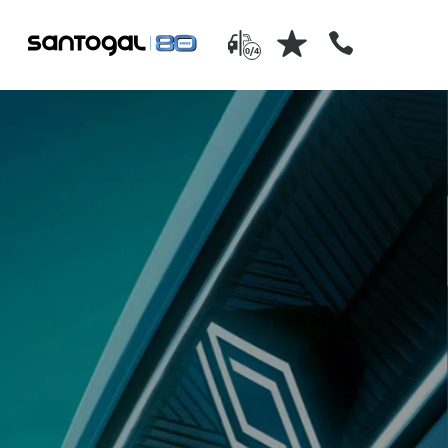
0/4
serviços pós-venda
is usados
a Santogal tem profissionais
onados e
especializados no pós-venda 
nossos