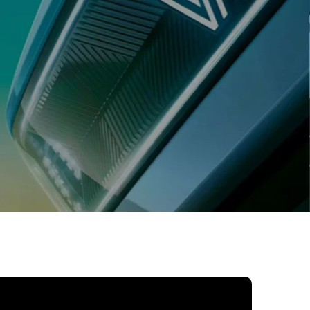
de vários serviços de manute
automóvel e venda de peças 
acessórios
AGENDAR