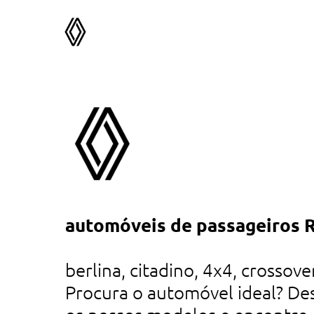
 nas
automóveis de passageiros 
tá
es
berlina, citadino, 4x4, crossover
Procura o automóvel ideal? De