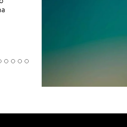
o
concessionários
na
PESQUISE AQUI