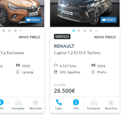
VÍDEO
VÍDEO
SERVIÇO
NOVO PREÇO
NOVO PREÇO
RENAULT
TCe Exclusive
Captur 1.2 ECO-G Techno
ms
2020
6.557 kms
2026
Laranja
GPL Gasolina
Preto
31.028€
26.500€
nfo
Comparar
Favoritos
Ligar
Info
Comparar
Favoritos