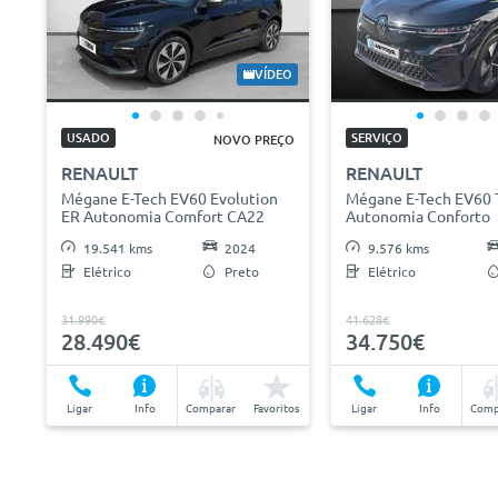
VÍDEO
USADO
SERVIÇO
NOVO PREÇO
RENAULT
RENAULT
Mégane E-Tech EV60 Evolution
Mégane E-Tech EV60 
ER Autonomia Comfort CA22
Autonomia Conforto
19.541 kms
2024
9.576 kms
Elétrico
Preto
Elétrico
31.990€
41.628€
28.490€
34.750€
Ligar
Info
Comparar
Favoritos
Ligar
Info
Comp