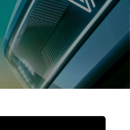
de vários serviços de manute
automóvel e venda de peças 
acessórios
AGENDAR