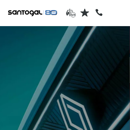
0/4
serviços pós-venda
is usados
a Santogal tem profissionais
onados e
especializados no pós-venda 
nossos