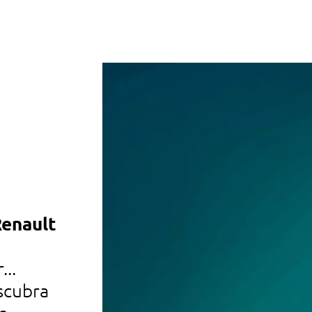
Renault
automóveis usados
descubra os nossos automóve
...
de todas as marcas, recondici
scubra
certificados, disponíveis nos 