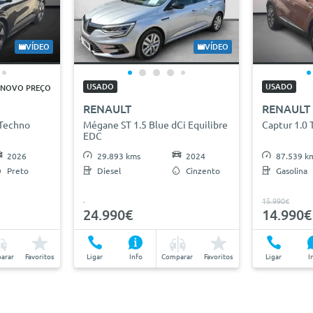
VÍDEO
VÍDEO
USADO
USADO
NOVO PREÇO
RENAULT
RENAULT
Techno
Mégane ST 1.5 Blue dCi Equilibre
Captur 1.0 
EDC
2026
29.893 kms
2024
87.539 k
Preto
Diesel
Cinzento
Gasolina
15.990€
24.990€
14.990€
arar
Favoritos
Ligar
Info
Comparar
Favoritos
Ligar
I