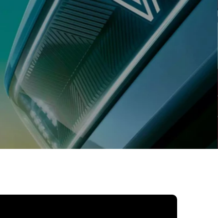
de vários serviços de manute
automóvel e venda de peças 
acessórios
AGENDAR