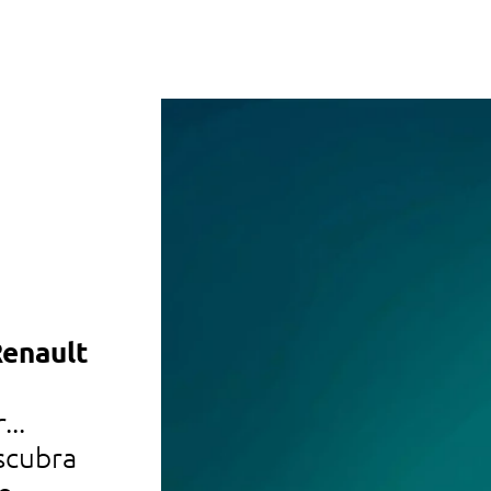
Renault
automóveis usados
descubra os nossos automóve
...
de todas as marcas, recondici
scubra
certificados, disponíveis nos 