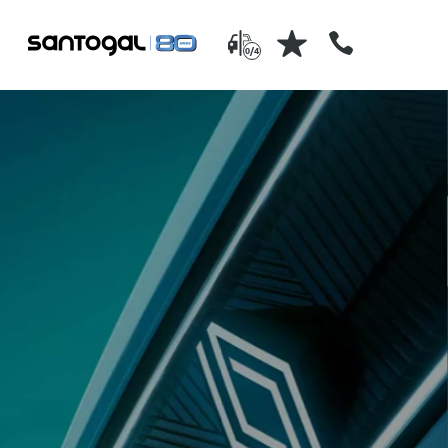
0/4
serviços pós-venda
is usados
a Santogal tem profissionais
onados e
especializados no pós-venda 
nossos