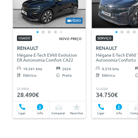
VÍDEO
USADO
SERVIÇO
NOVO PREÇO
RENAULT
RENAULT
Mégane E-Tech EV60 Evolution
Mégane E-Tech EV60 
ER Autonomia Comfort CA22
Autonomia Conforto
19.541 kms
2024
9.576 kms
Elétrico
Preto
Elétrico
31.990€
41.628€
28.490€
34.750€
Ligar
Info
Comparar
Favoritos
Ligar
Info
Comp