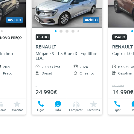
VÍDEO
VÍDEO
USADO
USADO
NOVO PREÇO
RENAULT
RENAULT
Techno
Mégane ST 1.5 Blue dCi Equilibre
Captur 1.0 
EDC
2026
29.893 kms
2024
87.539 k
Preto
Diesel
Cinzento
Gasolina
15.990€
24.990€
14.990€
arar
Favoritos
Ligar
Info
Comparar
Favoritos
Ligar
I