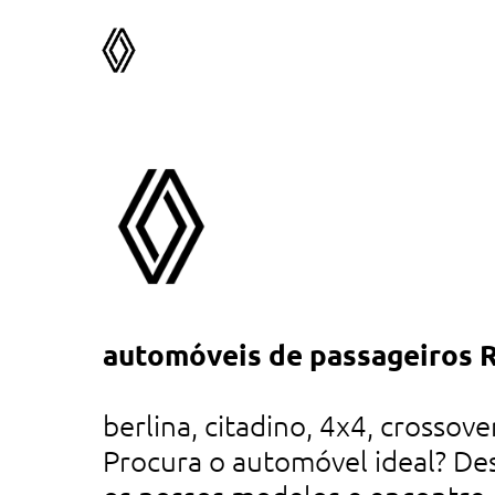
 nas
automóveis de passageiros 
tá
es
berlina, citadino, 4x4, crossover
Procura o automóvel ideal? De