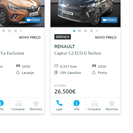
VÍDEO
VÍDEO
SERVIÇO
NOVO PREÇO
NOVO PREÇO
RENAULT
TCe Exclusive
Captur 1.2 ECO-G Techno
ms
2020
6.557 kms
2026
Laranja
GPL Gasolina
Preto
31.028€
26.500€
nfo
Comparar
Favoritos
Ligar
Info
Comparar
Favoritos