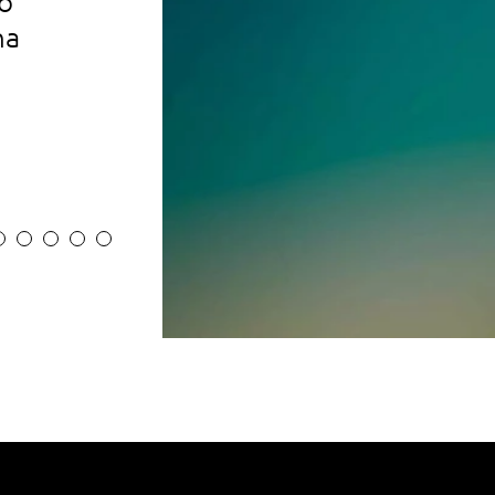
o
concessionários
na
PESQUISE AQUI