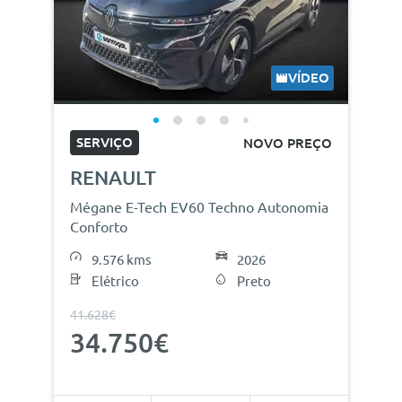
VÍDEO
SERVIÇO
NOVO PREÇO
RENAULT
Mégane E-Tech EV60 Techno Autonomia
Conforto
9.576 kms
2026
Elétrico
Preto
41.628€
34.750€