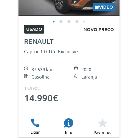
VÍDEO
USADO
NOVO PREÇO
RENAULT
Captur 1.0 TCe Exclusive
87.539 kms
2020
Gasolina
Laranja
15.990€
14.990€
Ligar
Info
Favoritos