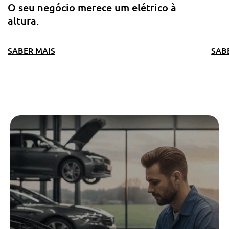
O seu negócio merece um elétrico à
altura.
SABER MAIS
SAB