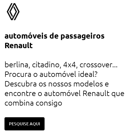
automóveis de passageiros
a
Renault
d
u
berlina, citadino, 4x4, crossover...
r
Procura o automóvel ideal?
d
Descubra os nossos modelos e
c
encontre o automóvel Renault que
combina consigo
PESQUISE AQUI