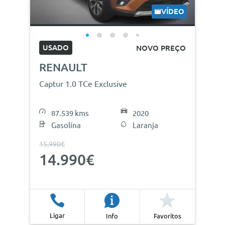
VÍDEO
USADO
NOVO PREÇO
RENAULT
Captur 1.0 TCe Exclusive
87.539 kms
2020
Gasolina
Laranja
15.990€
14.990€
Ligar
Info
Favoritos