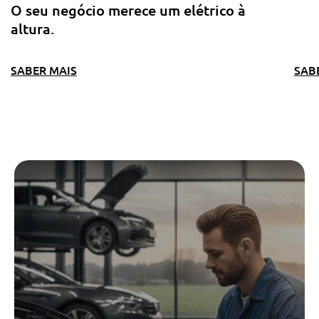
O seu negócio merece um elétrico à
altura.
SABER MAIS
SAB