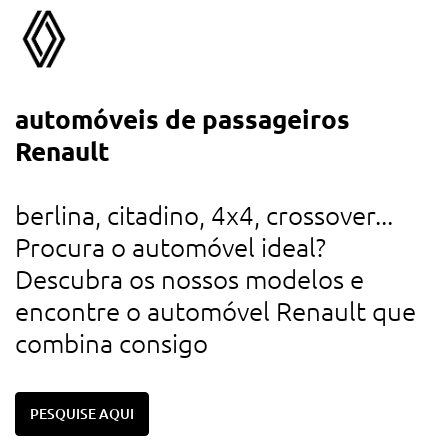
automóveis de passageiros
a
Renault
d
u
berlina, citadino, 4x4, crossover...
r
Procura o automóvel ideal?
d
Descubra os nossos modelos e
c
encontre o automóvel Renault que
combina consigo
PESQUISE AQUI