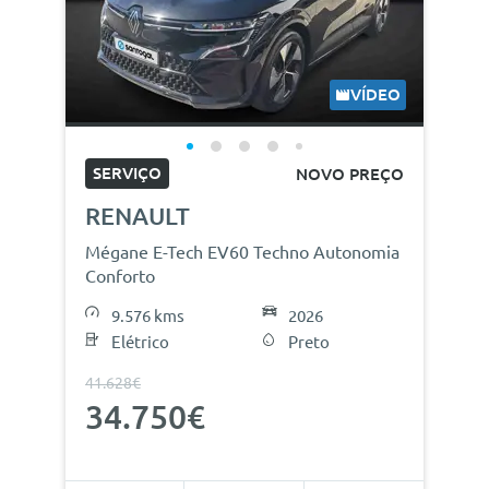
VÍDEO
SERVIÇO
NOVO PREÇO
RENAULT
Mégane E-Tech EV60 Techno Autonomia
Conforto
9.576 kms
2026
Elétrico
Preto
41.628€
34.750€