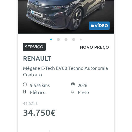
VÍDEO
SERVIÇO
NOVO PREÇO
RENAULT
Mégane E-Tech EV60 Techno Autonomia
Conforto
9.576 kms
2026
Elétrico
Preto
41.628€
34.750€