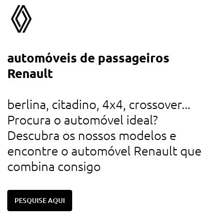
automóveis de passageiros
a
Renault
d
u
berlina, citadino, 4x4, crossover...
r
Procura o automóvel ideal?
d
Descubra os nossos modelos e
c
encontre o automóvel Renault que
combina consigo
PESQUISE AQUI