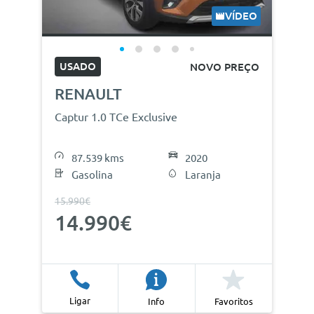
VÍDEO
USADO
NOVO PREÇO
RENAULT
Captur 1.0 TCe Exclusive
87.539 kms
2020
Gasolina
Laranja
15.990€
14.990€
Ligar
Info
Favoritos