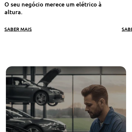
O seu negócio merece um elétrico à
altura.
SABER MAIS
SAB