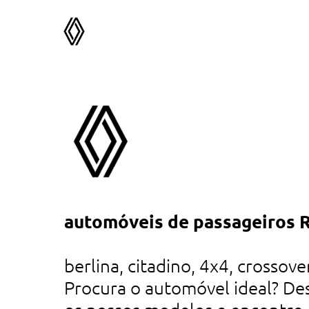
 nas
automóveis de passageiros 
tá
es
berlina, citadino, 4x4, crossover
Procura o automóvel ideal? De