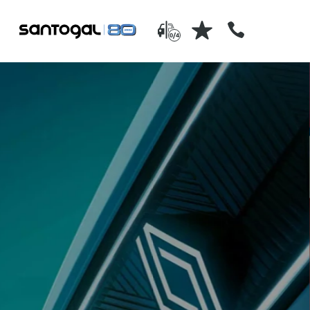
0/4
serviços pós-venda
is usados
a Santogal tem profissionais
onados e
especializados no pós-venda 
nossos