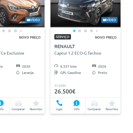
VÍDEO
VÍDEO
SERVIÇO
NOVO PREÇO
NOVO PREÇO
RENAULT
TCe Exclusive
Captur 1.2 ECO-G Techno
ms
2020
6.557 kms
2026
Laranja
GPL Gasolina
Preto
31.028€
26.500€
nfo
Comparar
Favoritos
Ligar
Info
Comparar
Favoritos