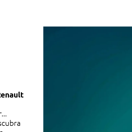
Renault
automóveis usados
descubra os nossos automóve
...
de todas as marcas, recondici
scubra
certificados, disponíveis nos 