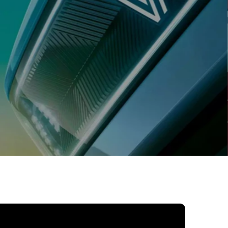
de vários serviços de manute
automóvel e venda de peças 
acessórios
AGENDAR