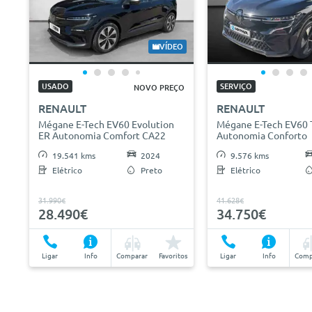
VÍDEO
USADO
SERVIÇO
NOVO PREÇO
RENAULT
RENAULT
Mégane E-Tech EV60 Evolution
Mégane E-Tech EV60 
ER Autonomia Comfort CA22
Autonomia Conforto
19.541 kms
2024
9.576 kms
Elétrico
Preto
Elétrico
31.990€
41.628€
28.490€
34.750€
Ligar
Info
Comparar
Favoritos
Ligar
Info
Comp