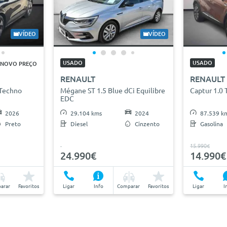
VÍDEO
VÍDEO
USADO
USADO
NOVO PREÇO
RENAULT
RENAULT
Techno
Mégane ST 1.5 Blue dCi Equilibre
Captur 1.0 
EDC
2026
29.104 kms
2024
87.539 k
Preto
Diesel
Cinzento
Gasolina
15.990€
24.990€
14.990€
arar
Favoritos
Ligar
Info
Comparar
Favoritos
Ligar
I