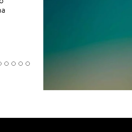
o
concessionários
na
PESQUISE AQUI