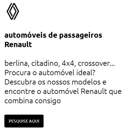
automóveis de passageiros
a
Renault
d
u
berlina, citadino, 4x4, crossover...
r
Procura o automóvel ideal?
d
Descubra os nossos modelos e
c
encontre o automóvel Renault que
combina consigo
PESQUISE AQUI