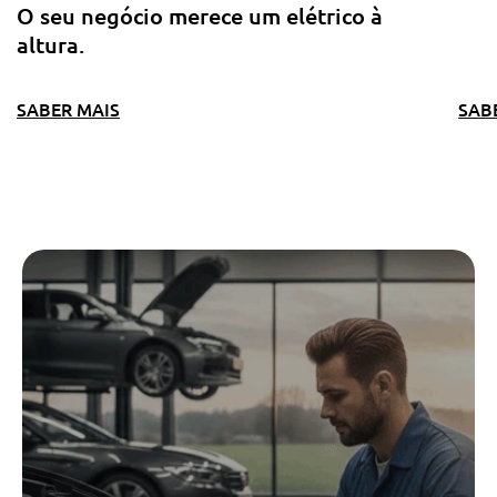
O seu negócio merece um elétrico à
altura.
SABER MAIS
SAB