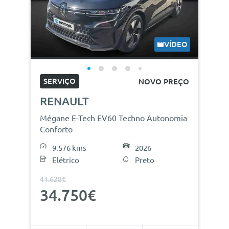
VÍDEO
SERVIÇO
NOVO PREÇO
RENAULT
Mégane E-Tech EV60 Techno Autonomia
Conforto
9.576 kms
2026
Elétrico
Preto
41.628€
34.750€