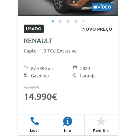
VÍDEO
USADO
NOVO PREÇO
RENAULT
Captur 1.0 TCe Exclusive
87.539 kms
2020
Gasolina
Laranja
15.990€
14.990€
Ligar
Info
Favoritos