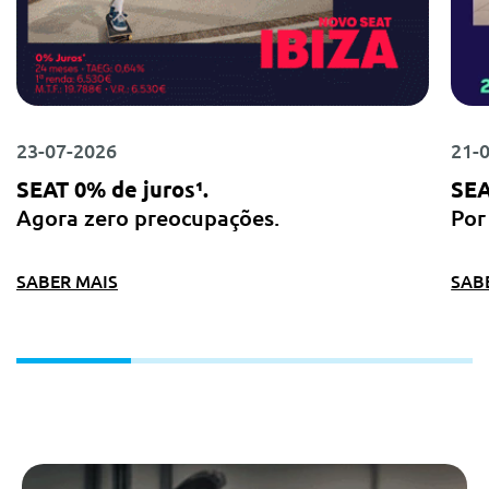
23-07-2026
21-
SEAT 0% de juros¹.
SEA
Agora zero preocupações.
Por
SABER MAIS
SAB