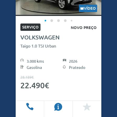
VÍDEO
SERVIÇO
NOVO PREÇO
VOLKSWAGEN
Taigo 1.0 TSI Urban
3.000 kms
2026
Gasolina
Prateado
28.189€
22.490€
Ligar
Info
Favoritos