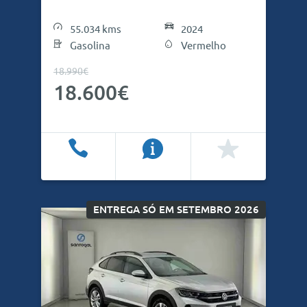
55.034 kms
2024
Gasolina
Vermelho
18.990€
18.600€
Ligar
Info
Favoritos
ENTREGA SÓ EM SETEMBRO 2026