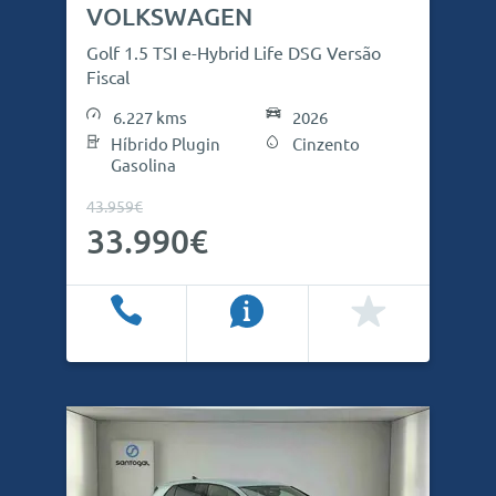
VOLKSWAGEN
Golf 1.5 TSI e-Hybrid Life DSG Versão
Fiscal
6.227 kms
2026
Híbrido Plugin
Cinzento
Gasolina
43.959€
33.990€
Ligar
Info
Favoritos