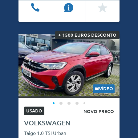
Ligar
Info
Favoritos
+ 1500 EUROS DESCONTO
VÍDEO
USADO
NOVO PREÇO
VOLKSWAGEN
Taigo 1.0 TSI Urban