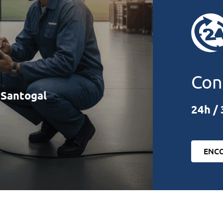
Con
à Santogal
24h / 
ENC