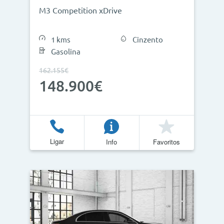
M3 Competition xDrive
1 kms
Cinzento
Gasolina
162.155€
148.900€
Ligar
Info
Favoritos