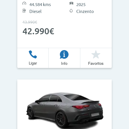
44.584 kms
2025
Diesel
Cinzento
43.990€
42.990€
Ligar
Info
Favoritos