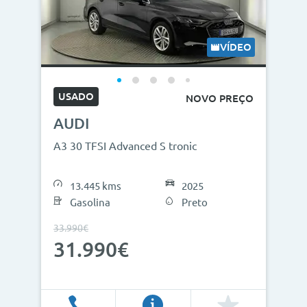
Modelos
Combustíveis
VÍDEO
Cor
USADO
NOVO PREÇO
Nº de lugares
AUDI
Outros critérios
A3 30 TFSI Advanced S tronic
Preço
13.445 kms
2025
<
>
Gasolina
Preto
0€
130.000€
33.990€
31.990€
Ano
<
>
2013
2026