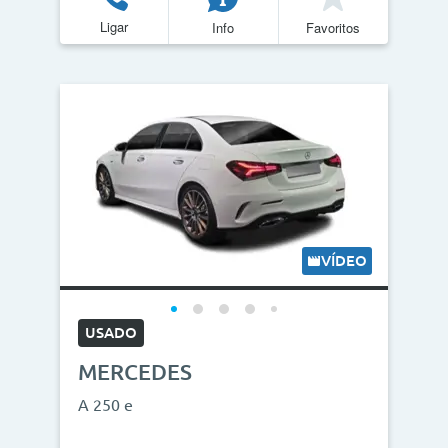
Ligar
Info
Favoritos
Quilómetros
<
>
0km
270.000km
CO2
<
>
0g/km
300g/km
VÍDEO
ID do veículo
USADO
MERCEDES
Campanha
A 250 e
Campanhas