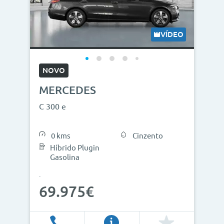
VÍDEO
NOVO
MERCEDES
C 300 e
0 kms
Cinzento
Híbrido Plugin
Gasolina
69.975€