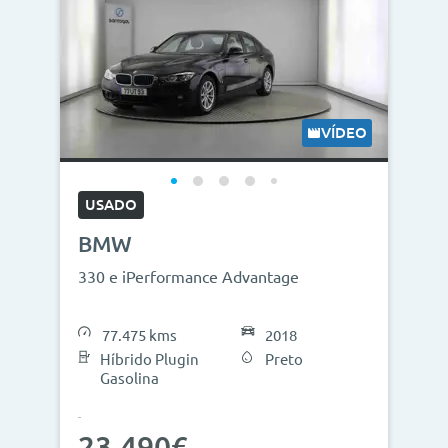
VÍDEO
USADO
BMW
330 e iPerformance Advantage
77.475 kms
2018
Híbrido Plugin
Preto
Gasolina
23.490€