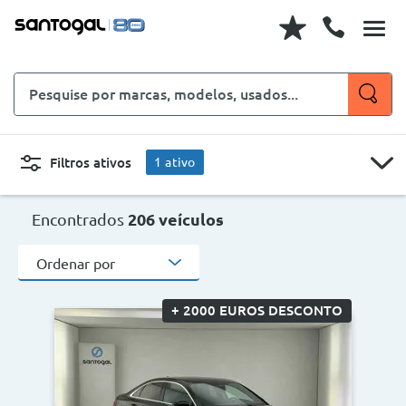
Pesquise
por
marcas,
modelos,
Filtros ativos
1
ativo
usados...
Sedan
CARROS
MOTOS
Encontrados
206 veículos
Ordenar por
Novo, Usado, ...
+ 2000 EUROS DESCONTO
Sedan
Marcas