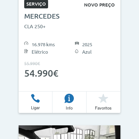
SERVIÇO
NOVO PREÇO
MERCEDES
CLA 250+
16.978 kms
2025
Elétrico
Azul
55.990€
54.990€
Ligar
Info
Favoritos