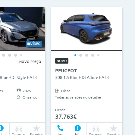
VÍDEO
NOVO
NOVO PREÇO
PEUGEOT
 BlueHDi Style EAT8
308 1.5 BlueHDi Allure EAT8
ms
2025
Diesel
Cinzento
Todas as versões no detalhe
Desde
37.763€
nfo
Comparar
Favoritos
Ligar
Info
Comparar
Favoritos