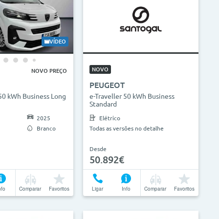
VÍDEO
NOVO
NOVO PREÇO
PEUGEOT
 50 kWh Business Long
e-Traveller 50 kWh Business
Standard
2025
Elétrico
Branco
Todas as versões no detalhe
Desde
50.892€
nfo
Comparar
Favoritos
Ligar
Info
Comparar
Favoritos