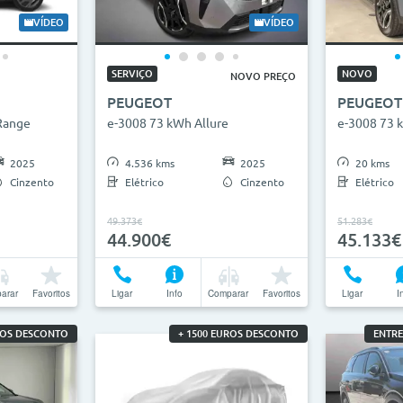
2026
0km
27
VÍDEO
VÍDEO
ha
SERVIÇO
NOVO
NOVO PREÇO
PEUGEOT
PEUGEOT
anhas
Range
e-3008 73 kWh Allure
e-3008 73 
2025
4.536 kms
2025
20 kms
Cinzento
Elétrico
Cinzento
Elétrico
49.373€
51.283€
44.900€
45.133€
arar
Favoritos
Ligar
Info
Comparar
Favoritos
Ligar
I
ROS DESCONTO
+ 1500 EUROS DESCONTO
ENTRE