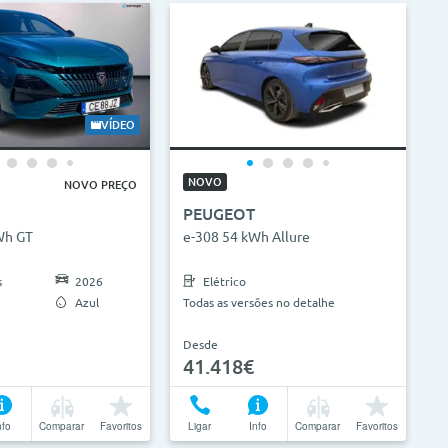
VÍDEO
NOVO
NOVO PREÇO
PEUGEOT
Wh GT
e-308 54 kWh Allure
s
2026
Elétrico
Azul
Todas as versões no detalhe
Desde
41.418€
nfo
Comparar
Favoritos
Ligar
Info
Comparar
Favoritos