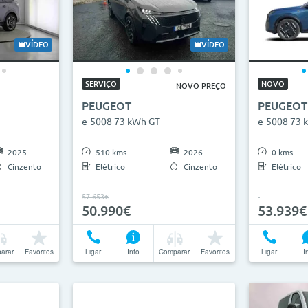
VÍDEO
VÍDEO
SERVIÇO
NOVO
NOVO PREÇO
PEUGEOT
PEUGEOT
e-5008 73 kWh GT
e-5008 73 
2025
510 kms
2026
0 kms
Cinzento
Elétrico
Cinzento
Elétrico
57.653€
50.990€
53.939€
arar
Favoritos
Ligar
Info
Comparar
Favoritos
Ligar
I