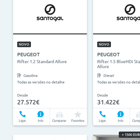
NOVO
NOVO
PEUGEOT
PEUGEOT
Rifter 1.2 Standard Allure
Rifter 1.5 BlueHDi St
Allure
Gasolina
Diesel
Todas as versões no detalhe
Todas as versões no deta
Desde
Desde
27.572€
31.422€
Ligar
Info
Comparar
Favoritos
Ligar
Info
Comp
+ 1500 EU