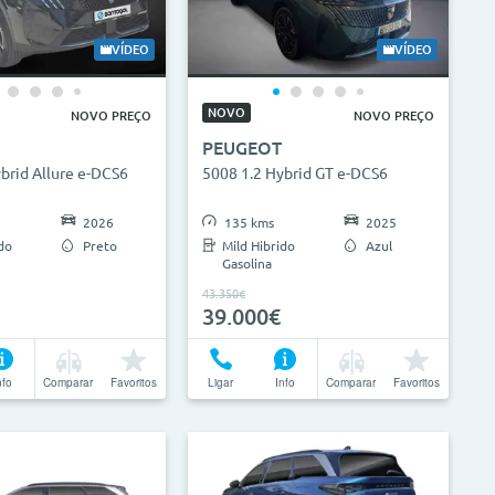
VÍDEO
VÍDEO
NOVO
NOVO PREÇO
NOVO PREÇO
PEUGEOT
brid Allure e-DCS6
5008 1.2 Hybrid GT e-DCS6
2026
135 kms
2025
do
Preto
Mild Hibrido
Azul
Gasolina
43.350€
39.000€
nfo
Comparar
Favoritos
Ligar
Info
Comparar
Favoritos