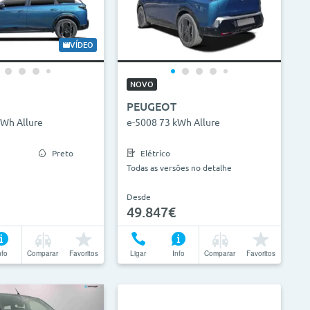
VÍDEO
NOVO
PEUGEOT
kWh Allure
e-5008 73 kWh Allure
Preto
Elétrico
Todas as versões no detalhe
Desde
49.847€
nfo
Comparar
Favoritos
Ligar
Info
Comparar
Favoritos