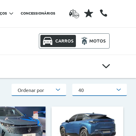
IÇOS
CONCESSIONÁRIOS
0/4
CARROS
MOTOS
Modelos
Ordenar por
40
Outros critérios
CO2
>
<
>