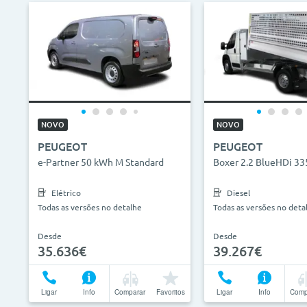
NOVO
NOVO
PEUGEOT
PEUGEOT
e-Partner 50 kWh M Standard
Boxer 2.2 BlueHDi 33
Elétrico
Diesel
Todas as versões no detalhe
Todas as versões no deta
Desde
Desde
35.636€
39.267€
Ligar
Info
Comparar
Favoritos
Ligar
Info
Comp