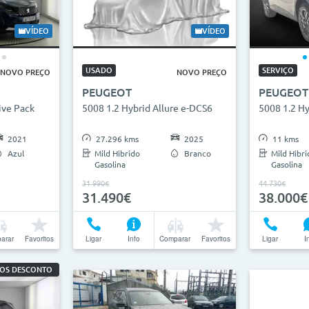
VÍDEO
VÍDEO
USADO
SERVIÇO
NOVO PREÇO
NOVO PREÇO
PEUGEOT
PEUGEOT
ive Pack
5008 1.2 Hybrid Allure e-DCS6
5008 1.2 Hy
2021
27.296 kms
2025
11 kms
Azul
Mild Hibrido
Branco
Mild Hibri
Gasolina
Gasolina
31.990€
44.730€
31.490€
38.000€
arar
Favoritos
Ligar
Info
Comparar
Favoritos
Ligar
I
ROS DESCONTO