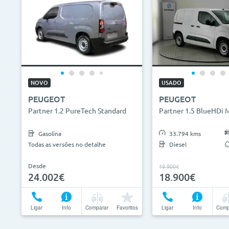
NOVO
USADO
PEUGEOT
PEUGEOT
Partner 1.2 PureTech Standard
Partner 1.5 BlueHDi 
Gasolina
33.794 kms
Todas as versões no detalhe
Diesel
Desde
19.900€
24.002€
18.900€
Ligar
Info
Comparar
Favoritos
Ligar
Info
Comp