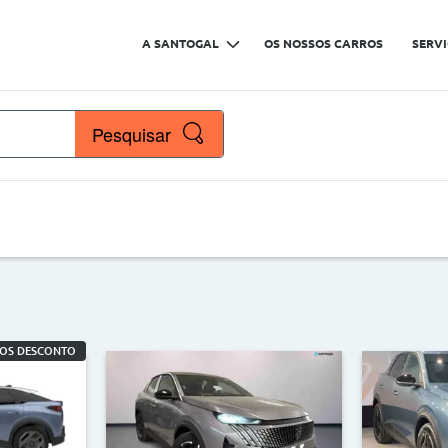
A SANTOGAL
OS NOSSOS CARROS
SERV
Pesquisar
çaria
PEUGEOT
Nº de lugares
ROS DESCONTO
Quilómetros
>
<