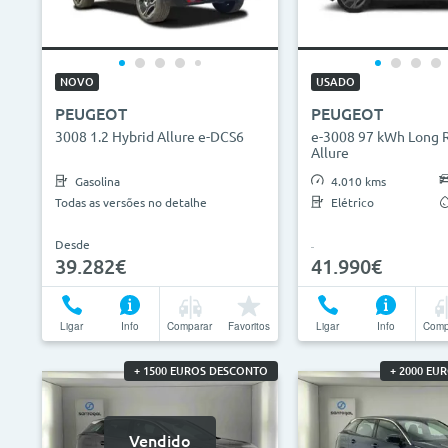
0€
130.000€
2013
ID do veículo
Campan
NOVO
USADO
PEUGEOT
PEUGEOT
Camp
3008 1.2 Hybrid Allure e-DCS6
e-3008 97 kWh Long 
Allure
Gasolina
4.010 kms
Todas as versões no detalhe
Elétrico
Desde
39.282€
41.990€
Ligar
Info
Comparar
Favoritos
Ligar
Info
Comp
+ 1500 EUROS DESCONTO
+ 2000 EU
Vendido