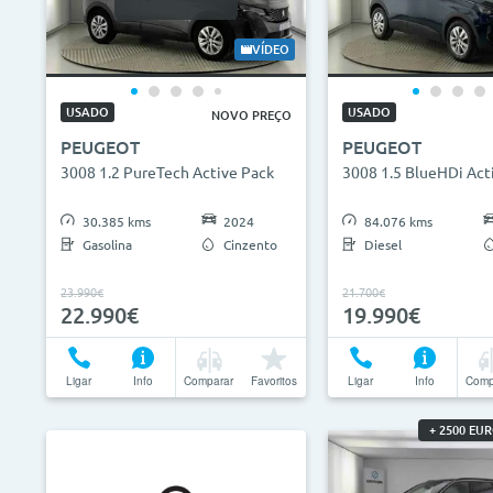
VÍDEO
USADO
USADO
NOVO PREÇO
PEUGEOT
PEUGEOT
3008 1.2 PureTech Active Pack
3008 1.5 BlueHDi Act
30.385 kms
2024
84.076 kms
Gasolina
Cinzento
Diesel
23.990€
21.700€
22.990€
19.990€
Ligar
Info
Comparar
Favoritos
Ligar
Info
Comp
+ 2500 EU