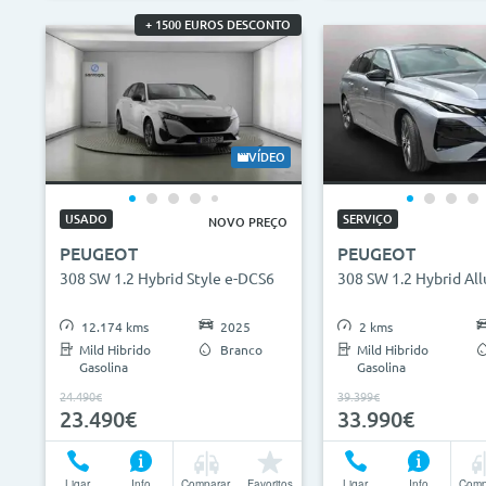
+ 1500 EUROS DESCONTO
VÍDEO
USADO
SERVIÇO
NOVO PREÇO
PEUGEOT
PEUGEOT
308 SW 1.2 Hybrid Style e-DCS6
308 SW 1.2 Hybrid Al
12.174 kms
2025
2 kms
Mild Hibrido
Branco
Mild Hibrido
Gasolina
Gasolina
24.490€
39.399€
23.490€
33.990€
Ligar
Info
Comparar
Favoritos
Ligar
Info
Comp