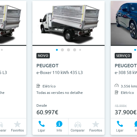
NOVO
SERVIÇO
PEUGEOT
PEUGEOT
5 L3
e-Boxer 110 kWh 435 L3
e-308 58 k
Elétrico
3.556 km
lhe
Todas as versões no detalhe
Elétrico
Desde
48.998€
60.997€
37.900€
arar
Favoritos
Ligar
Info
Comparar
Favoritos
Ligar
I