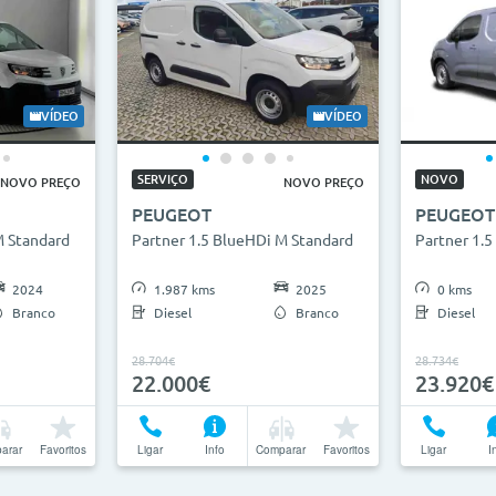
VÍDEO
VÍDEO
SERVIÇO
NOVO
NOVO PREÇO
NOVO PREÇO
PEUGEOT
PEUGEOT
M Standard
Partner 1.5 BlueHDi M Standard
Partner 1.
2024
1.987 kms
2025
0 kms
Branco
Diesel
Branco
Diesel
28.704€
28.734€
22.000€
23.920€
arar
Favoritos
Ligar
Info
Comparar
Favoritos
Ligar
I