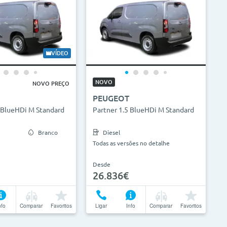
VÍDEO
NOVO
NOVO PREÇO
PEUGEOT
5 BlueHDi M Standard
Partner 1.5 BlueHDi M Standard
Branco
Diesel
Todas as versões no detalhe
Desde
26.836€
nfo
Comparar
Favoritos
Ligar
Info
Comparar
Favoritos