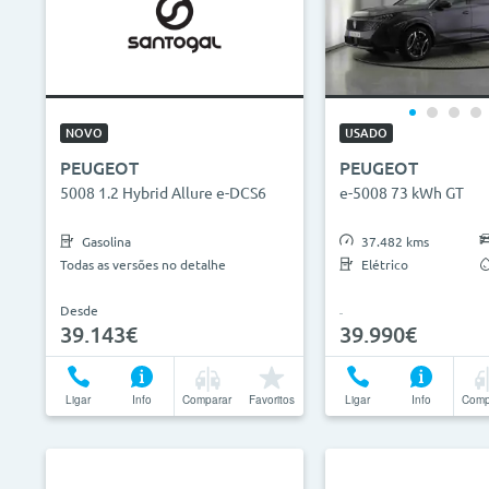
NOVO
USADO
PEUGEOT
PEUGEOT
5008 1.2 Hybrid Allure e-DCS6
e-5008 73 kWh GT
Gasolina
37.482 kms
Todas as versões no detalhe
Elétrico
Desde
39.143€
39.990€
Ligar
Info
Comparar
Favoritos
Ligar
Info
Comp