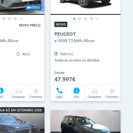
0.000km
0g/km
300g/km
VÍDEO
NOVO
NOVO PREÇO
Limpar Seleção
Atualizar Resultados
PEUGEOT
kWh Allure
e-3008 73 kWh Allure
Azul
Elétrico
Todas as versões no detalhe
Desde
47.997€
nfo
Comparar
Favoritos
Ligar
Info
Comparar
Favoritos
GA SÓ EM SETEMBRO 2026