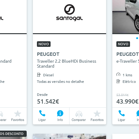
NOVO
NOVO
PEUGEOT
PEUGEOT
andard
Traveller 2.2 BlueHDi Business
e-Traveller
Standard
Diesel
1 kms
lhe
Todas as versões no detalhe
Elétrico
Desde
53.014€
51.542€
43.990€
arar
Favoritos
Ligar
Info
Comparar
Favoritos
Ligar
I
ROS DESCONTO