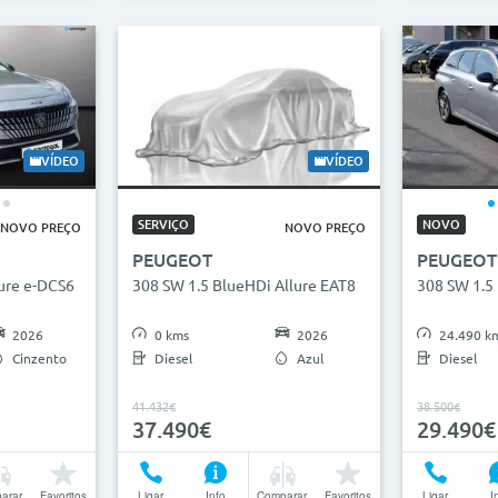
VÍDEO
VÍDEO
SERVIÇO
NOVO
NOVO PREÇO
NOVO PREÇO
PEUGEOT
PEUGEOT
lure e-DCS6
308 SW 1.5 BlueHDi Allure EAT8
308 SW 1.5
2026
0 kms
2026
24.490 k
Cinzento
Diesel
Azul
Diesel
41.432€
38.500€
37.490€
29.490€
arar
Favoritos
Ligar
Info
Comparar
Favoritos
Ligar
I