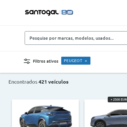
Pesquise
por
marcas,
modelos,
PEUGEOT
Filtros ativos
usados...
Novo, Usado, ...
Carro
Encontrados
421 veículos
Combustíveis
Cor
+ 2500 EU
Preço
Ano
<
>
<