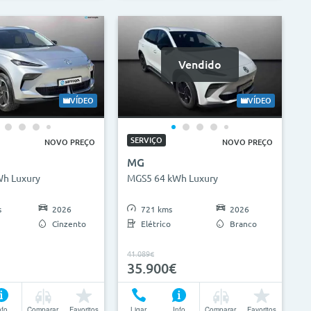
Vendido
VÍDEO
VÍDEO
SERVIÇO
NOVO PREÇO
NOVO PREÇO
MG
h Luxury
MGS5 64 kWh Luxury
s
2026
721 kms
2026
Cinzento
Elétrico
Branco
41.089€
35.900€
nfo
Comparar
Favoritos
Ligar
Info
Comparar
Favoritos