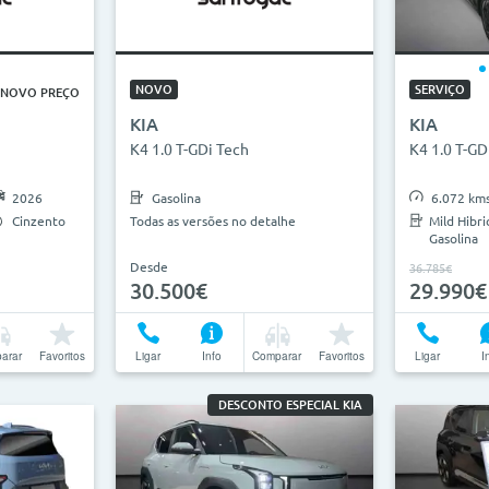
2026
0km
27
ha
NOVO
SERVIÇO
NOVO PREÇO
KIA
KIA
anhas
K4 1.0 T-GDi Tech
K4 1.0 T-GD
2026
Gasolina
6.072 km
Cinzento
Todas as versões no detalhe
Mild Hibri
Gasolina
Desde
36.785€
30.500€
29.990€
arar
Favoritos
Ligar
Info
Comparar
Favoritos
Ligar
I
DESCONTO ESPECIAL KIA