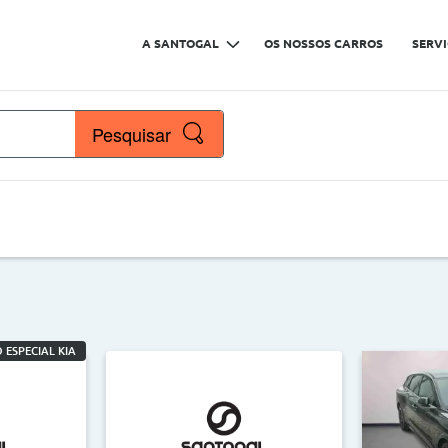
A SANTOGAL
OS NOSSOS CARROS
SERV
Pesquisar
çaria
Marcas
Nº de lugares
 ESPECIAL KIA
Quilómetros
>
<