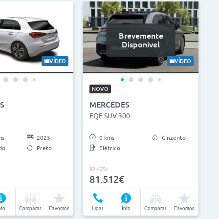
Brevemente
Disponivel
VÍDEO
VÍDEO
NOVO
S
MERCEDES
EQE SUV 300
ms
2025
0 kms
Cinzento
do
Preto
Elétrico
92.425€
81.512€
nfo
Comparar
Favoritos
Ligar
Info
Comparar
Favoritos