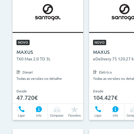
NOVO
NOVO
MAXUS
MAXUS
T60 Max 2.0 TD 3L
eDelivery 75 120.27
Diesel
Elétrico
Todas as versões no detalhe
Todas as versões no deta
Desde
Desde
47.720€
104.427€
Ligar
Info
Comparar
Favoritos
Ligar
Info
Comp