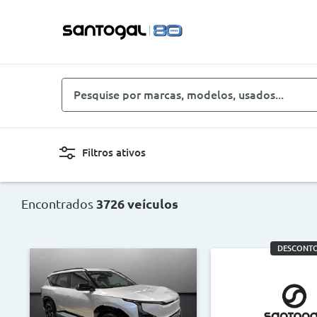
Pesquise
por
marcas,
modelos,
Filtros ativos
usados...
Novo, Usado, ...
Carro
Encontrados
3726 veículos
Combustíveis
Cor
DESCONTO
Preço
Ano
<
>
<