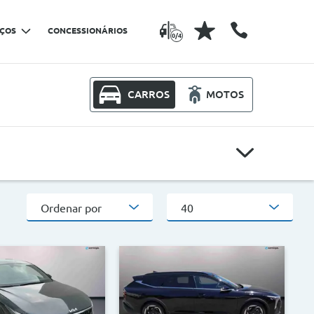
IÇOS
CONCESSIONÁRIOS
0/4
CARROS
MOTOS
Modelos
Ordenar por
40
Outros critérios
CO2
>
<
>