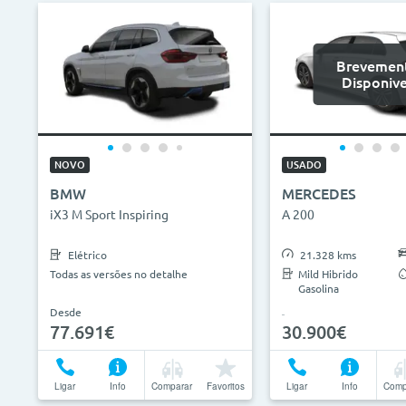
Brevemen
Disponive
NOVO
USADO
BMW
MERCEDES
iX3 M Sport Inspiring
A 200
Elétrico
21.328 kms
Todas as versões no detalhe
Mild Hibrido
Gasolina
Desde
77.691€
30.900€
Ligar
Info
Comparar
Favoritos
Ligar
Info
Comp