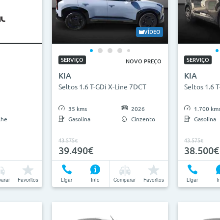
VÍDEO
SERVIÇO
SERVIÇO
NOVO PREÇO
KIA
KIA
Seltos 1.6 T-GDi X-Line 7DCT
Seltos 1.6 
35 kms
2026
1.700 km
lhe
Gasolina
Cinzento
Gasolina
43.575€
43.575€
39.490€
38.500€
arar
Favoritos
Ligar
Info
Comparar
Favoritos
Ligar
I