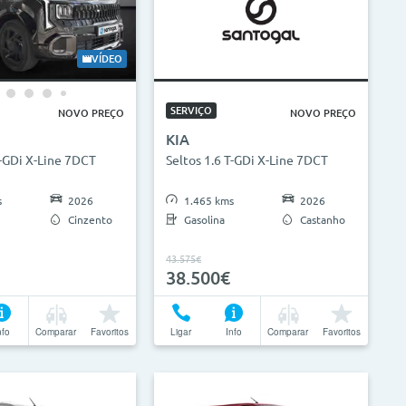
VÍDEO
SERVIÇO
NOVO PREÇO
NOVO PREÇO
KIA
T-GDi X-Line 7DCT
Seltos 1.6 T-GDi X-Line 7DCT
s
2026
1.465 kms
2026
Cinzento
Gasolina
Castanho
43.575€
38.500€
nfo
Comparar
Favoritos
Ligar
Info
Comparar
Favoritos