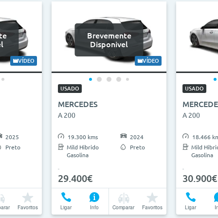
te
Brevemente
l
Disponivel
VÍDEO
VÍDEO
USADO
USADO
MERCEDES
MERCEDE
A 200
A 200
2025
19.300 kms
2024
18.466 k
Preto
Mild Hibrido
Preto
Mild Hibri
Gasolina
Gasolina
29.400€
30.900€
arar
Favoritos
Ligar
Info
Comparar
Favoritos
Ligar
I