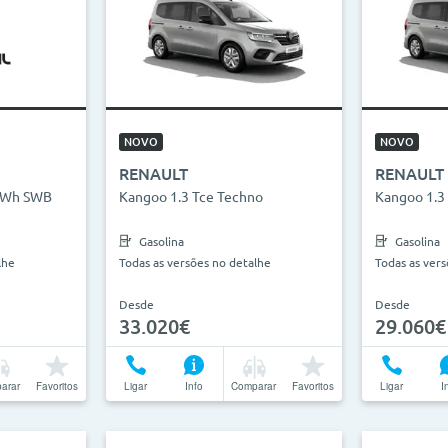
NOVO
NOVO
RENAULT
RENAULT
 kWh SWB
Kangoo 1.3 Tce Techno
Kangoo 1.3
Gasolina
Gasolina
lhe
Todas as versões no detalhe
Todas as ver
Desde
Desde
33.020€
29.060€
arar
Favoritos
Ligar
Info
Comparar
Favoritos
Ligar
I