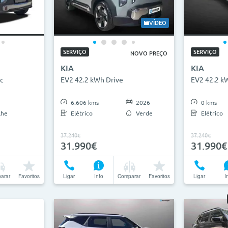
VÍDEO
SERVIÇO
SERVIÇO
NOVO PREÇO
KIA
KIA
c
EV2 42.2 kWh Drive
EV2 42.2 k
6.606 kms
2026
0 kms
lhe
Elétrico
Verde
Elétrico
37.240€
37.240€
31.990€
31.990€
arar
Favoritos
Ligar
Info
Comparar
Favoritos
Ligar
I