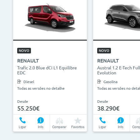
NOVO
NOVO
RENAULT
RENAULT
Trafic 2.0 Blue dCi L1 Equilibre
Austral 1.2 E-Tech Ful
EDC
Evolution
Diesel
Gasolina
Todas as versões no detalhe
Todas as versões no deta
Desde
Desde
55.250€
38.290€
Ligar
Info
Comparar
Favoritos
Ligar
Info
Comp