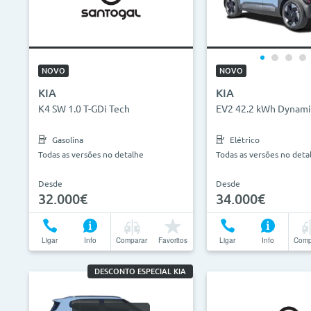
NOVO
NOVO
KIA
KIA
K4 SW 1.0 T-GDi Tech
EV2 42.2 kWh Dynami
Gasolina
Elétrico
Todas as versões no detalhe
Todas as versões no deta
Desde
Desde
32.000€
34.000€
Ligar
Info
Comparar
Favoritos
Ligar
Info
Comp
DESCONTO ESPECIAL KIA