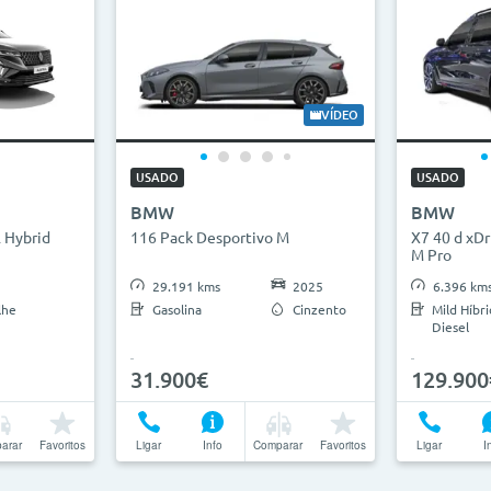
VÍDEO
USADO
USADO
BMW
BMW
l Hybrid
116 Pack Desportivo M
X7 40 d xDr
M Pro
29.191 kms
2025
6.396 km
lhe
Gasolina
Cinzento
Mild Híbr
Diesel
31.900€
129.900
arar
Favoritos
Ligar
Info
Comparar
Favoritos
Ligar
I