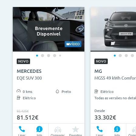
Brevemente
Disponivel
VÍDEO
NOVO
NOVO
MERCEDES
MG
EQE SUV 300
MGS5 49 kWh Comfor
0 kms
Preto
Elétrico
Elétrico
Todas as versões no deta
Desde
92.425€
81.512€
33.302€
Ligar
Info
Comparar
Favoritos
Ligar
Info
Comp