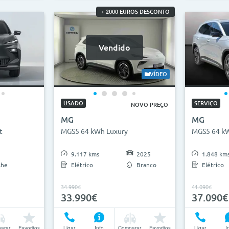
+ 2000 EUROS DESCONTO
Vendido
VÍDEO
USADO
SERVIÇO
NOVO PREÇO
MG
MG
t
MGS5 64 kWh Luxury
MGS5 64 kW
9.117 kms
2025
1.848 km
lhe
Elétrico
Branco
Elétrico
34.990€
41.090€
33.990€
37.090€
arar
Favoritos
Ligar
Info
Comparar
Favoritos
Ligar
I