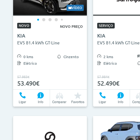
0€
130.000€
2013
VÍDEO
ID do veículo
Campan
NOVO
SERVIÇO
NOVO PREÇO
KIA
KIA
Camp
EV5 81.4 kWh GT-Line
EV5 81.4 kWh GT-Line
0 kms
Cinzento
2 kms
Elétrico
Elétrico
57.983€
57.984€
53.490€
52.490€
Ligar
Info
Comparar
Favoritos
Ligar
Info
Comp