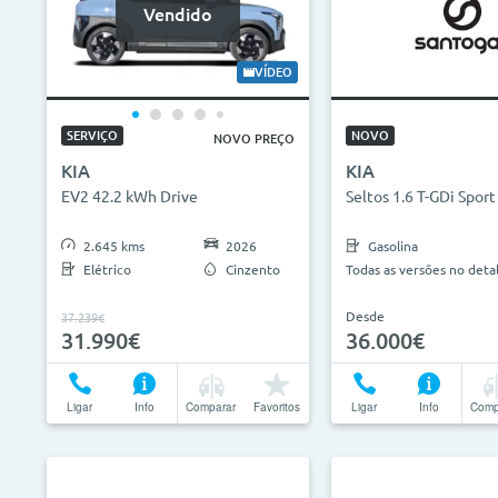
Vendido
VÍDEO
SERVIÇO
NOVO
NOVO PREÇO
KIA
KIA
EV2 42.2 kWh Drive
Seltos 1.6 T-GDi Sport
2.645 kms
2026
Gasolina
Elétrico
Cinzento
Todas as versões no deta
Desde
37.239€
31.990€
36.000€
Ligar
Info
Comparar
Favoritos
Ligar
Info
Comp