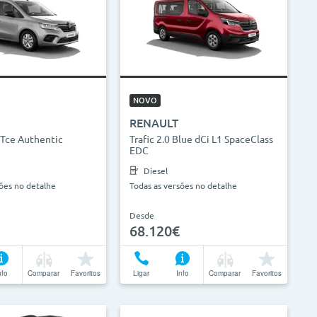
NOVO
RENAULT
 Tce Authentic
Trafic 2.0 Blue dCi L1 SpaceClass
EDC
Diesel
sões no detalhe
Todas as versões no detalhe
Desde
68.120€
nfo
Comparar
Favoritos
Ligar
Info
Comparar
Favoritos