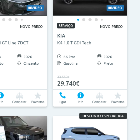
0.000km
0g/km
300g/km
VÍDEO
VÍDEO
SERVIÇO
NOVO PREÇO
NOVO PREÇO
Limpar Seleção
Atualizar Resultados
KIA
i GT-Line 7DCT
K4 1.0 T-GDi Tech
s
2026
66 kms
2026
do
Cinzento
Gasolina
Preto
33.550€
29.740€
nfo
Comparar
Favoritos
Ligar
Info
Comparar
Favoritos
DESCONTO ESPECIAL KIA