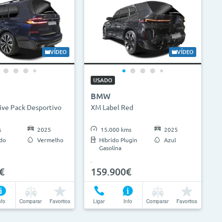
VÍDEO
VÍDEO
USADO
BMW
ive Pack Desportivo
XM Label Red
s
2025
15.000 kms
2025
ido
Vermelho
Híbrido Plugin
Azul
Gasolina
€
159.900€
nfo
Comparar
Favoritos
Ligar
Info
Comparar
Favoritos