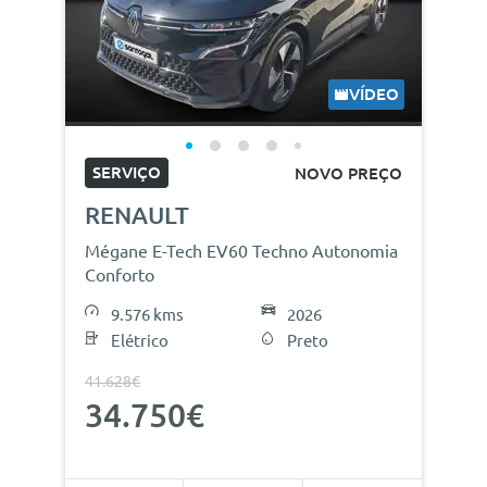
VÍDEO
SERVIÇO
NOVO PREÇO
RENAULT
Mégane E-Tech EV60 Techno Autonomia
Conforto
9.576 kms
2026
Elétrico
Preto
41.628€
34.750€