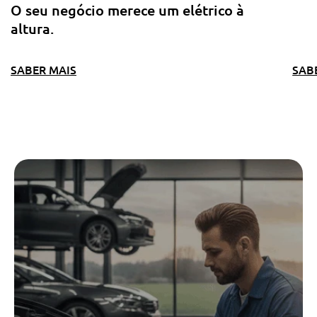
O seu negócio merece um elétrico à
altura.
SABER MAIS
SAB