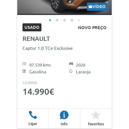
VÍDEO
USADO
NOVO PREÇO
RENAULT
Captur 1.0 TCe Exclusive
87.539 kms
2020
Gasolina
Laranja
15.990€
14.990€
Ligar
Info
Favoritos