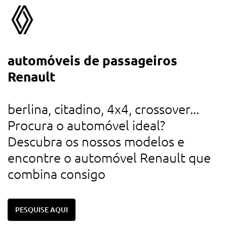
automóveis de passageiros
a
Renault
d
u
berlina, citadino, 4x4, crossover...
r
Procura o automóvel ideal?
d
Descubra os nossos modelos e
c
encontre o automóvel Renault que
combina consigo
PESQUISE AQUI