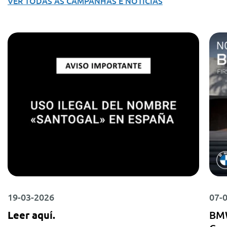
VER TODAS AS CAMPANHAS E NOTÍCIAS
19-03-2026
07-
Leer aquí.
BMW