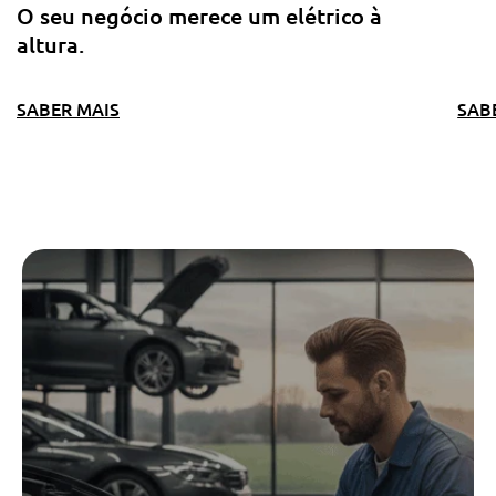
O seu negócio merece um elétrico à
altura.
SABER MAIS
SAB