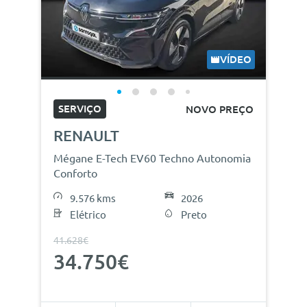
VÍDEO
SERVIÇO
NOVO PREÇO
RENAULT
Mégane E-Tech EV60 Techno Autonomia
Conforto
9.576 kms
2026
Elétrico
Preto
41.628€
34.750€