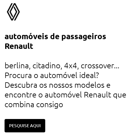
automóveis de passageiros
a
Renault
d
u
berlina, citadino, 4x4, crossover...
r
Procura o automóvel ideal?
d
Descubra os nossos modelos e
c
encontre o automóvel Renault que
combina consigo
PESQUISE AQUI