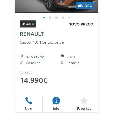
VÍDEO
USADO
NOVO PREÇO
RENAULT
Captur 1.0 TCe Exclusive
87.539 kms
2020
Gasolina
Laranja
15.990€
14.990€
Ligar
Info
Favoritos