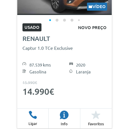
VÍDEO
USADO
NOVO PREÇO
RENAULT
Captur 1.0 TCe Exclusive
87.539 kms
2020
Gasolina
Laranja
15.990€
14.990€
Ligar
Info
Favoritos