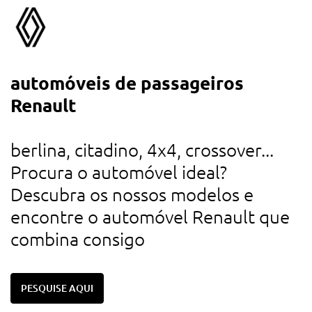
automóveis de passageiros
a
Renault
d
u
berlina, citadino, 4x4, crossover...
r
Procura o automóvel ideal?
d
Descubra os nossos modelos e
c
encontre o automóvel Renault que
combina consigo
PESQUISE AQUI