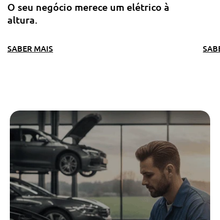
O seu negócio merece um elétrico à
altura.
SABER MAIS
SAB