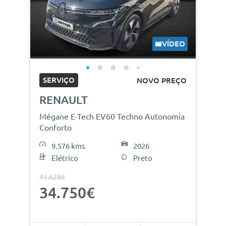
VÍDEO
SERVIÇO
NOVO PREÇO
RENAULT
Mégane E-Tech EV60 Techno Autonomia
Conforto
9.576 kms
2026
Elétrico
Preto
41.628€
34.750€