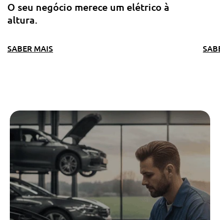
O seu negócio merece um elétrico à
altura.
SABER MAIS
SAB