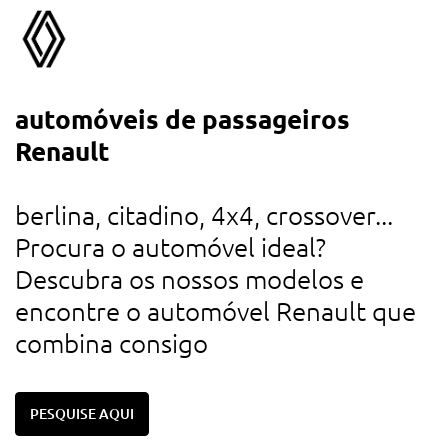
automóveis de passageiros
a
Renault
d
u
berlina, citadino, 4x4, crossover...
r
Procura o automóvel ideal?
d
Descubra os nossos modelos e
c
encontre o automóvel Renault que
combina consigo
PESQUISE AQUI