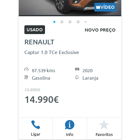
VÍDEO
USADO
NOVO PREÇO
RENAULT
Captur 1.0 TCe Exclusive
87.539 kms
2020
Gasolina
Laranja
15.990€
14.990€
Ligar
Info
Favoritos