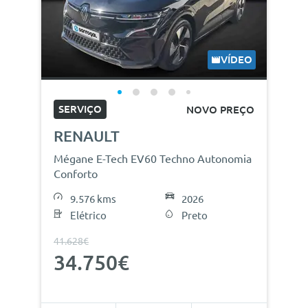
VÍDEO
SERVIÇO
NOVO PREÇO
RENAULT
Mégane E-Tech EV60 Techno Autonomia
Conforto
9.576 kms
2026
Elétrico
Preto
41.628€
34.750€