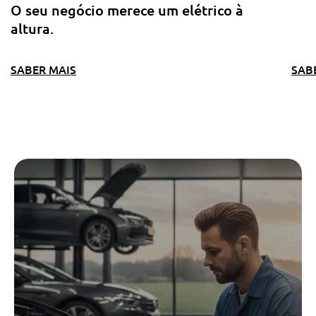
O seu negócio merece um elétrico à
altura.
SABER MAIS
SAB