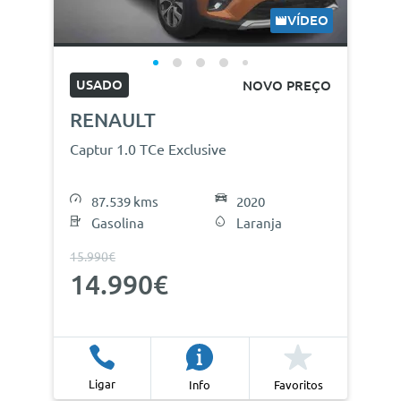
VÍDEO
USADO
NOVO PREÇO
RENAULT
Captur 1.0 TCe Exclusive
87.539 kms
2020
Gasolina
Laranja
15.990€
14.990€
Ligar
Info
Favoritos