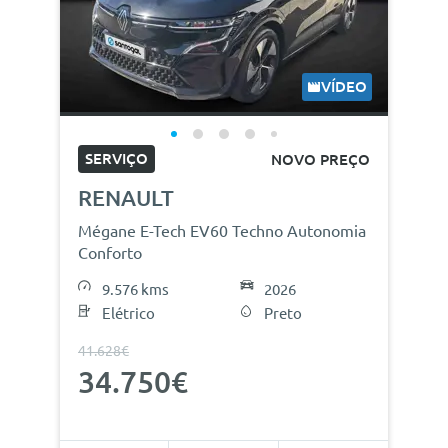
VÍDEO
SERVIÇO
NOVO PREÇO
RENAULT
Mégane E-Tech EV60 Techno Autonomia
Conforto
9.576 kms
2026
Elétrico
Preto
41.628€
34.750€