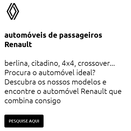
automóveis de passageiros
a
Renault
d
u
berlina, citadino, 4x4, crossover...
r
Procura o automóvel ideal?
d
Descubra os nossos modelos e
c
encontre o automóvel Renault que
combina consigo
PESQUISE AQUI