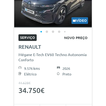
VÍDEO
SERVIÇO
NOVO PREÇO
RENAULT
Mégane E-Tech EV60 Techno Autonomia
Conforto
9.576 kms
2026
Elétrico
Preto
41.628€
34.750€