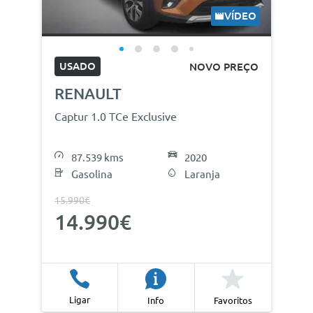
VÍDEO
USADO
NOVO PREÇO
RENAULT
Captur 1.0 TCe Exclusive
87.539 kms
2020
Gasolina
Laranja
15.990€
14.990€
Ligar
Info
Favoritos