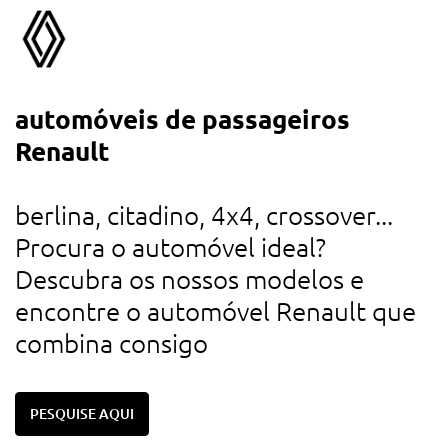
automóveis de passageiros
a
Renault
d
u
berlina, citadino, 4x4, crossover...
r
Procura o automóvel ideal?
d
Descubra os nossos modelos e
c
encontre o automóvel Renault que
combina consigo
PESQUISE AQUI