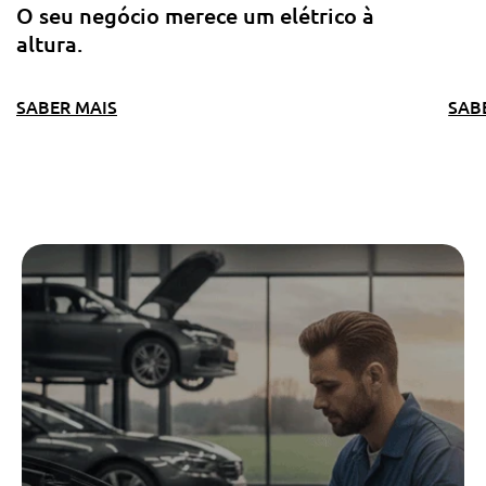
O seu negócio merece um elétrico à
altura.
SABER MAIS
SAB