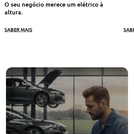
O seu negócio merece um elétrico à
altura.
SABER MAIS
SAB