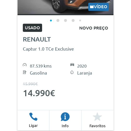
VÍDEO
USADO
NOVO PREÇO
RENAULT
Captur 1.0 TCe Exclusive
87.539 kms
2020
Gasolina
Laranja
15.990€
14.990€
Ligar
Info
Favoritos