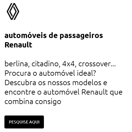
automóveis de passageiros
a
Renault
d
u
berlina, citadino, 4x4, crossover...
r
Procura o automóvel ideal?
d
Descubra os nossos modelos e
c
encontre o automóvel Renault que
combina consigo
PESQUISE AQUI