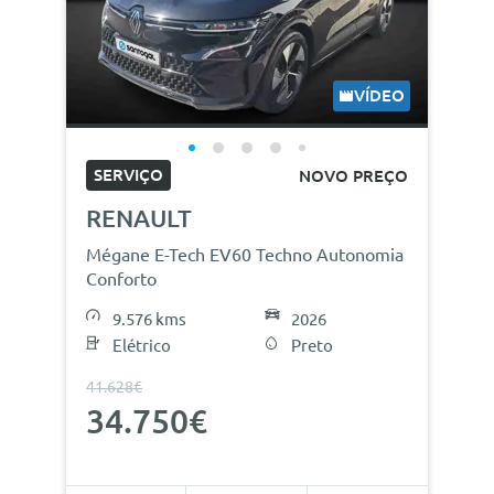
VÍDEO
SERVIÇO
NOVO PREÇO
RENAULT
Mégane E-Tech EV60 Techno Autonomia
Conforto
9.576 kms
2026
Elétrico
Preto
41.628€
34.750€