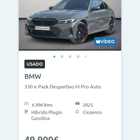
VÍDEO
USADO
BMW
330 e Pack Desportivo M Pro Auto
6.896 kms
2025
Híbrido Plugin
Cinzento
Gasolina
49.900€