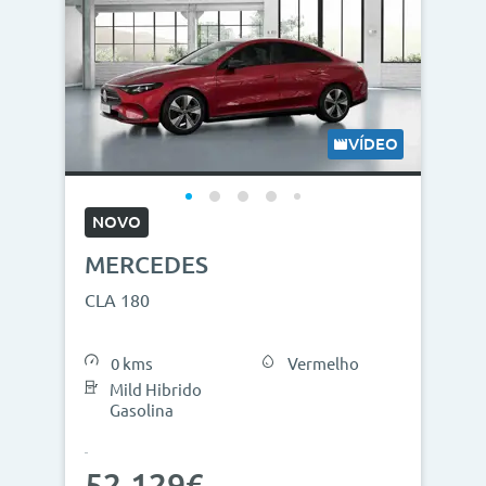
VÍDEO
NOVO
MERCEDES
CLA 180
0 kms
Vermelho
Mild Hibrido
Gasolina
52.129€