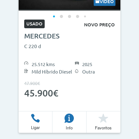
VÍDEO
USADO
NOVO PREÇO
MERCEDES
C 220 d
25.512 kms
2025
Mild Híbrido Diesel
Outra
47.900€
45.900€
Ligar
Info
Favoritos