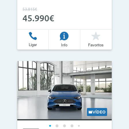
53.815€
45.990€
Ligar
Info
Favoritos
VÍDEO