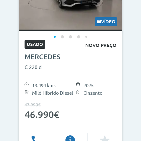
VÍDEO
USADO
NOVO PREÇO
MERCEDES
C 220 d
13.494 kms
2025
Mild Híbrido Diesel
Cinzento
47.990€
46.990€