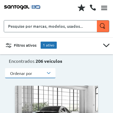
Pesquise
por
marcas,
modelos,
Filtros ativos
1
ativo
usados...
Sedan
CARROS
MOTOS
Encontrados
206 veículos
Ordenar por
Novo, Usado, ...
Sedan
Marcas