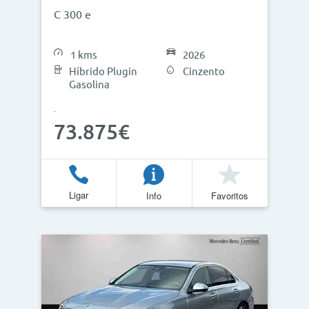
C 300 e
1 kms
2026
Híbrido Plugin
Cinzento
Gasolina
73.875€
Ligar
Info
Favoritos