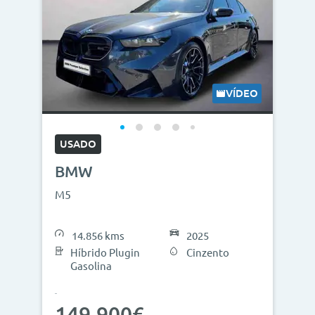
VÍDEO
USADO
BMW
M5
14.856 kms
2025
Híbrido Plugin
Cinzento
Gasolina
149.900€