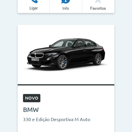
Ligar
Info
Favoritos
Quilómetros
<
>
0km
270.000km
CO2
<
>
0g/km
300g/km
ID do veículo
NOVO
BMW
Campanha
330 e Edição Desportiva M Auto
Campanhas