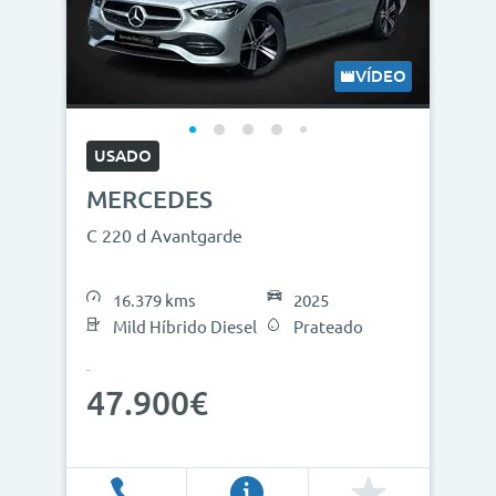
VÍDEO
USADO
MERCEDES
C 220 d Avantgarde
16.379 kms
2025
Mild Híbrido Diesel
Prateado
47.900€