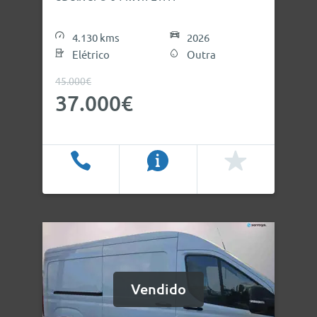
4.130 kms
2026
Elétrico
Outra
45.000€
37.000€
Ligar
Info
Favoritos
Vendido