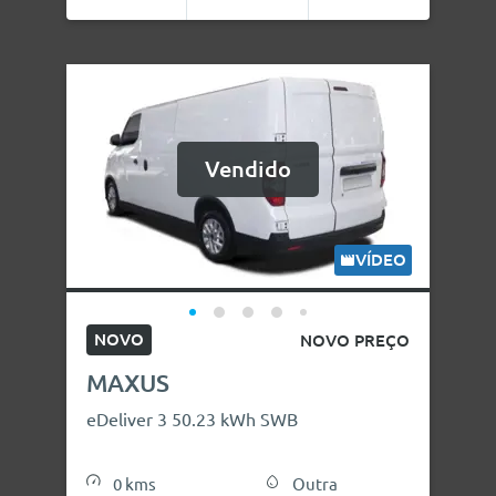
Ligar
Info
Favoritos
Vendido
VÍDEO
NOVO
NOVO PREÇO
MAXUS
eDeliver 3 50.23 kWh SWB
0 kms
Outra