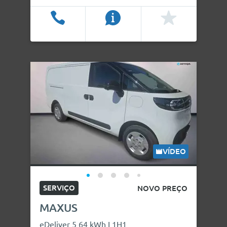
Ligar
Info
Favoritos
VÍDEO
SERVIÇO
NOVO PREÇO
MAXUS
eDeliver 5 64 kWh L1H1