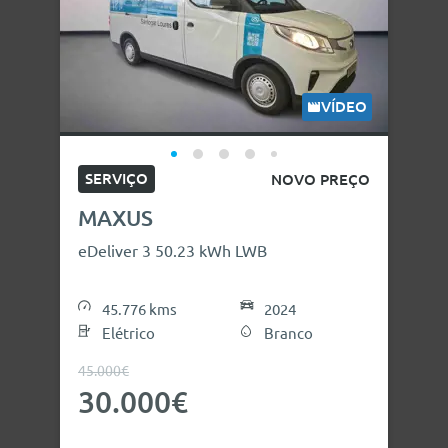
VÍDEO
SERVIÇO
NOVO PREÇO
MAXUS
eDeliver 3 50.23 kWh LWB
45.776 kms
2024
Elétrico
Branco
45.000€
30.000€