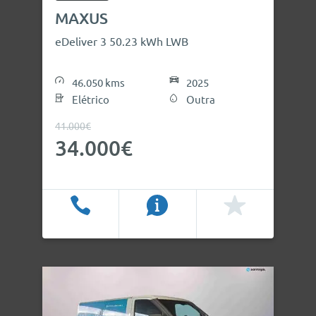
MAXUS
eDeliver 3 50.23 kWh LWB
46.050 kms
2025
Elétrico
Outra
41.000€
34.000€
Ligar
Info
Favoritos