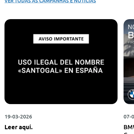
VER TODAS AS CAMPANHAS E NOTÍCIAS
19-03-2026
07-
Leer aquí.
BMW